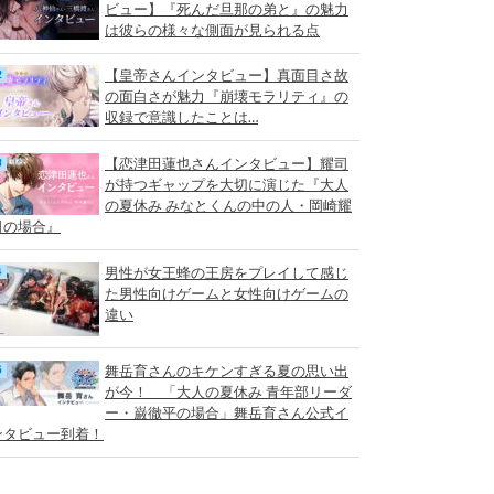
ビュー】『死んだ旦那の弟と』の魅力
は彼らの様々な側面が見られる点
【皇帝さんインタビュー】真面目さ故
の面白さが魅力『崩壊モラリティ』の
収録で意識したことは…
【恋津田蓮也さんインタビュー】耀司
が持つギャップを大切に演じた『大人
の夏休み みなとくんの中の人・岡崎耀
司の場合』
男性が女王蜂の王房をプレイして感じ
た男性向けゲームと女性向けゲームの
違い
舞岳育さんのキケンすぎる夏の思い出
が今！ 「大人の夏休み 青年部リーダ
ー・巌徹平の場合」舞岳育さん公式イ
ンタビュー到着！