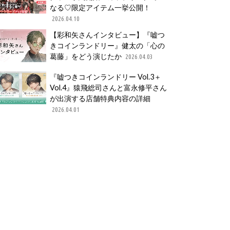
なる♡限定アイテム一挙公開！
2026.04.10
【彩和矢さんインタビュー】『嘘つ
きコインランドリー』健太の「心の
葛藤」をどう演じたか
2026.04.03
『嘘つきコインランドリー Vol.3＋
Vol.4』猿飛総司さんと富永修平さん
が出演する店舗特典内容の詳細
2026.04.01