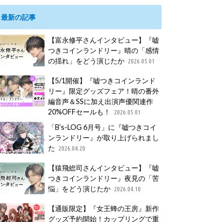
最新の記事
【富永修平さんインタビュー】『嘘
つきコインランドリー』晴の「感情
の揺れ」をどう演じたか
2026.05.01
【5/1開催】『嘘つきコインランド
リー』限定グッズフェア！晴の番外
編音声＆SSに加え出演声優関連作
20%OFFセールも！
2026.05.01
「B’s-LOG 6月号」に『嘘つきコイ
ンランドリー』が取り上げられまし
た
2026.04.20
【猿飛総司さんインタビュー】『嘘
つきコインランドリー』夜見の「苦
悩」をどう演じたか
2026.04.10
【通販限定】『女王蜂の王房』新作
グッズ予約開始！カップリングで重