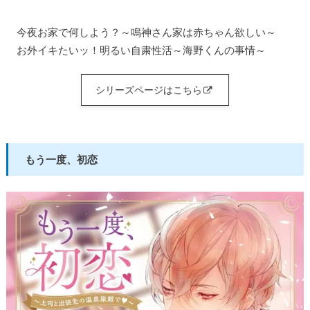
今夜お家で何しよう？～鳴神さん家は赤ちゃん欲しい～
お外イキたいッ！明るい自粛性活～海野くんの事情～
シリーズページはこちら
もう一度、初恋