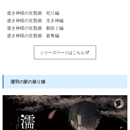
逝き神様の生贄婚 祀り編
逝き神様の生贄婚 生き神編
逝き神様の生贄婚 鵺告ぐ編
逝き神様の生贄婚 簒奪編
シリーズページはこちら
濡羽の家の祟り婚