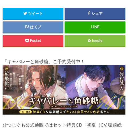
ツイート
シェア
はてブ
Pocket
feedly
「キャバレーと角砂糖」ご予約受付中！
ひつじぐも公式通販ではセット特典CD「初夏（CV. 猿飛総