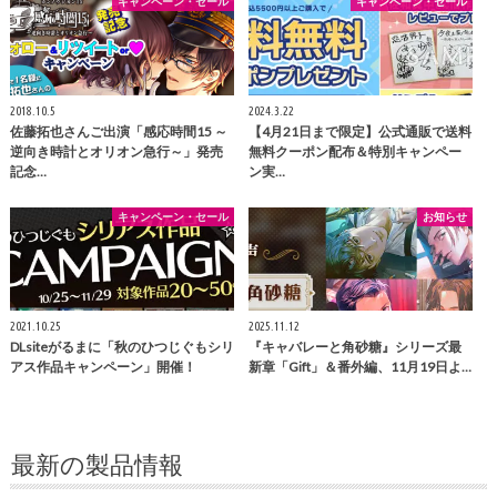
キャンペーン・セール
キャンペーン・セール
2018.10.5
2024.3.22
佐藤拓也さんご出演「感応時間15 ～
【4月21日まで限定】公式通販で送料
逆向き時計とオリオン急行～」発売
無料クーポン配布＆特別キャンペー
記念…
ン実…
キャンペーン・セール
お知らせ
2021.10.25
2025.11.12
DLsiteがるまに「秋のひつじぐもシリ
『キャバレーと角砂糖』シリーズ最
アス作品キャンペーン」開催！
新章「Gift」＆番外編、11月19日よ…
最新の製品情報