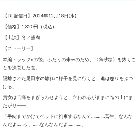
【DL配信日】2024年12月18日(水)
【価格】1,320円（税込）
【出演】冬ノ熊肉
【ストーリー】
本編トラック6の後。ふたりの未来のため、〈角砂糖〉を抜くこ
とを決意した進。
隔離された尾田家の離れに様子を見に行くと、進は怒りをぶつ
ける。
貴女は苦痛をまぎらわせようと、乞われるがままに進の上にま
たがり――。
「手錠までかけてベッドに拘束するなんて…………畜生、なんな
んだよ……ッ、……なんなんだよ…………」