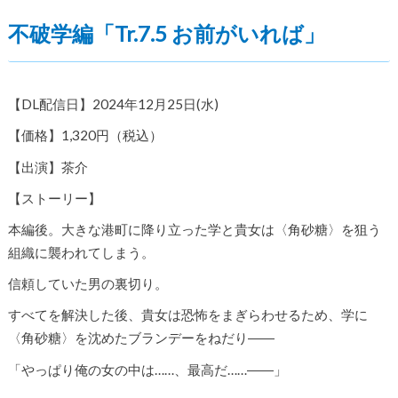
不破学編「Tr.7.5 お前がいれば」
【DL配信日】2024年12月25日(水)
【価格】1,320円（税込）
【出演】茶介
【ストーリー】
本編後。大きな港町に降り立った学と貴女は〈角砂糖〉を狙う
組織に襲われてしまう。
信頼していた男の裏切り。
すべてを解決した後、貴女は恐怖をまぎらわせるため、学に
〈角砂糖〉を沈めたブランデーをねだり――
「やっぱり俺の女の中は……、最高だ……――」