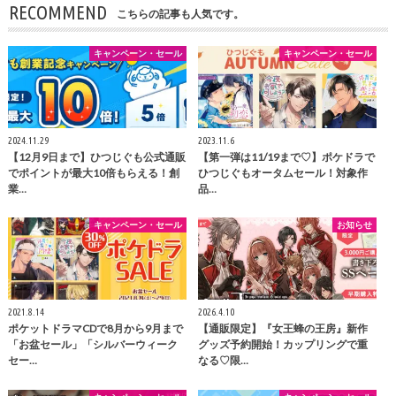
RECOMMEND
こちらの記事も人気です。
キャンペーン・セール
キャンペーン・セール
2024.11.29
2023.11.6
【12月9日まで】ひつじぐも公式通販
【第一弾は11/19まで♡】ポケドラで
でポイントが最大10倍もらえる！創
ひつじぐもオータムセール！対象作
業…
品…
キャンペーン・セール
お知らせ
2021.8.14
2026.4.10
ポケットドラマCDで8月から9月まで
【通販限定】『女王蜂の王房』新作
「お盆セール」「シルバーウィーク
グッズ予約開始！カップリングで重
セー…
なる♡限…