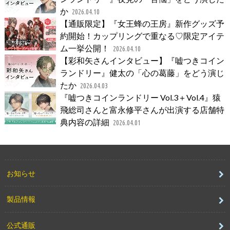
か
2026.04.10
【通販限定】『女王蜂の王房』新作グッズ予
約開始！カップリングで重なる♡限定アイテ
ム一挙公開！
2026.04.10
【彩和矢さんインタビュー】『嘘つきコイン
ランドリー』健太の「心の葛藤」をどう演じ
たか
2026.04.03
『嘘つきコインランドリー Vol.3＋Vol.4』猿
飛総司さんと富永修平さんが出演する店舗特
典内容の詳細
2026.04.01
お知らせ
製品情報
公式通販