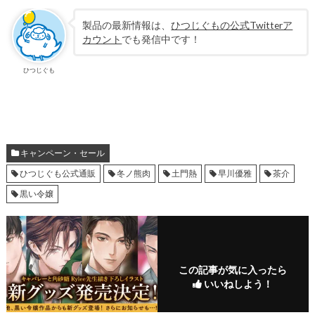
製品の最新情報は、
ひつじぐもの公式Twitterア
カウント
でも発信中です！
ひつじぐも
キャンペーン・セール
ひつじぐも公式通販
冬ノ熊肉
土門熱
早川優雅
茶介
黒い令嬢
この記事が気に入ったら
いいねしよう！