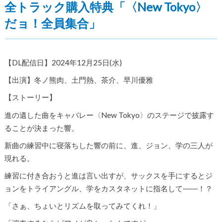
全トラック購入特典「〈New Tokyo〉
だョ！全員集合」
【DL配信日】2024年12月25日(水)
【出演】冬ノ熊肉、土門熱、茶介、早川優雅
【ストーリー】
進の遺した曲をキャバレー〈New Tokyo〉のステージで披露す
ることが決まった響。
新曲の練習中に寝落ちした響の前に、進、ジョン、学の三人が
現れる。
練習に付き合おうと進は言い出すが、サックスを手にするとジ
ョンをトライアングル、学をカスタネットに指名して――！？
「さぁ、ちょいとリズムを取ってみてくれ！」