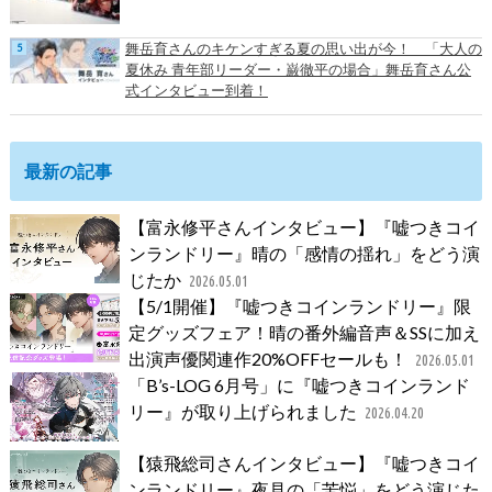
舞岳育さんのキケンすぎる夏の思い出が今！ 「大人の
夏休み 青年部リーダー・巌徹平の場合」舞岳育さん公
式インタビュー到着！
最新の記事
【富永修平さんインタビュー】『嘘つきコイ
ンランドリー』晴の「感情の揺れ」をどう演
じたか
2026.05.01
【5/1開催】『嘘つきコインランドリー』限
定グッズフェア！晴の番外編音声＆SSに加え
出演声優関連作20%OFFセールも！
2026.05.01
「B’s-LOG 6月号」に『嘘つきコインランド
リー』が取り上げられました
2026.04.20
【猿飛総司さんインタビュー】『嘘つきコイ
ンランドリー』夜見の「苦悩」をどう演じた