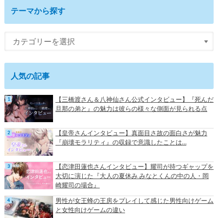
テーマから探す
人気の記事
【三橋渡さん＆八神仙さん公式インタビュー】『死んだ
旦那の弟と』の魅力は彼らの様々な側面が見られる点
【皇帝さんインタビュー】真面目さ故の面白さが魅力
『崩壊モラリティ』の収録で意識したことは…
【恋津田蓮也さんインタビュー】耀司が持つギャップを
大切に演じた『大人の夏休み みなとくんの中の人・岡
崎耀司の場合』
男性が女王蜂の王房をプレイして感じた男性向けゲーム
と女性向けゲームの違い