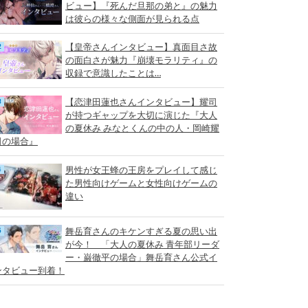
ビュー】『死んだ旦那の弟と』の魅力
は彼らの様々な側面が見られる点
【皇帝さんインタビュー】真面目さ故
の面白さが魅力『崩壊モラリティ』の
収録で意識したことは…
【恋津田蓮也さんインタビュー】耀司
が持つギャップを大切に演じた『大人
の夏休み みなとくんの中の人・岡崎耀
司の場合』
男性が女王蜂の王房をプレイして感じ
た男性向けゲームと女性向けゲームの
違い
舞岳育さんのキケンすぎる夏の思い出
が今！ 「大人の夏休み 青年部リーダ
ー・巌徹平の場合」舞岳育さん公式イ
ンタビュー到着！