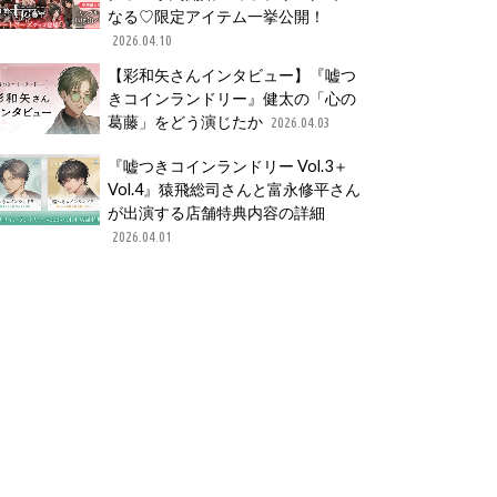
なる♡限定アイテム一挙公開！
2026.04.10
【彩和矢さんインタビュー】『嘘つ
きコインランドリー』健太の「心の
葛藤」をどう演じたか
2026.04.03
『嘘つきコインランドリー Vol.3＋
Vol.4』猿飛総司さんと富永修平さん
が出演する店舗特典内容の詳細
2026.04.01