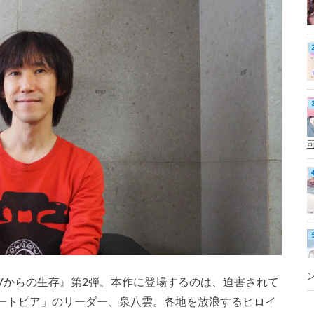
Vからの生存』第2弾。本作に登場するのは、迫害されて
ートピア」のリーダー、泉八雲。各地を放浪するヒロイ