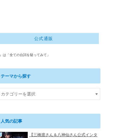
公式通販
～』は「全ての台詞を疑ってみて」
テーマから探す
人気の記事
【三橋渡さん＆八神仙さん公式インタ