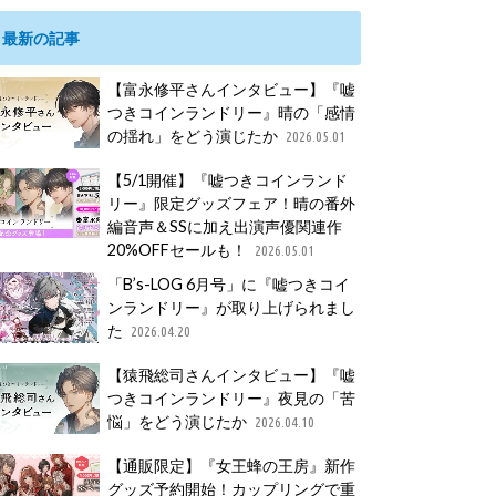
最新の記事
【富永修平さんインタビュー】『嘘
つきコインランドリー』晴の「感情
の揺れ」をどう演じたか
2026.05.01
【5/1開催】『嘘つきコインランド
リー』限定グッズフェア！晴の番外
編音声＆SSに加え出演声優関連作
20%OFFセールも！
2026.05.01
「B’s-LOG 6月号」に『嘘つきコイ
ンランドリー』が取り上げられまし
た
2026.04.20
【猿飛総司さんインタビュー】『嘘
つきコインランドリー』夜見の「苦
悩」をどう演じたか
2026.04.10
【通販限定】『女王蜂の王房』新作
グッズ予約開始！カップリングで重