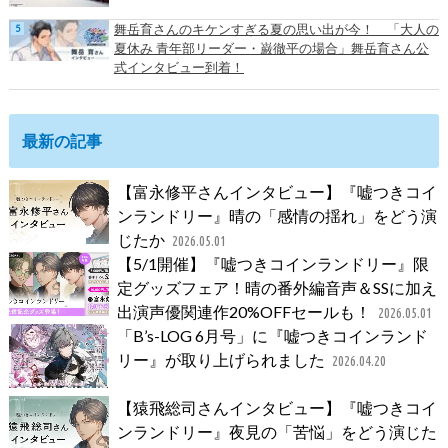
舞岳育さんのキケンすぎる夏の思い出が今！ 「大人の
夏休み 青年部リーダー・巌徹平の場合」舞岳育さん公
式インタビュー到着！
最新の記事
【富永修平さんインタビュー】『嘘つきコイ
ンランドリー』晴の「感情の揺れ」をどう演
じたか
2026.05.01
【5/1開催】『嘘つきコインランドリー』限
定グッズフェア！晴の番外編音声＆SSに加え
出演声優関連作20%OFFセールも！
2026.05.01
「B’s-LOG 6月号」に『嘘つきコインランド
リー』が取り上げられました
2026.04.20
【猿飛総司さんインタビュー】『嘘つきコイ
ンランドリー』夜見の「苦悩」をどう演じた