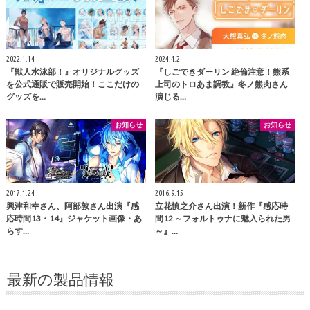
2022.1.14
2024.4.2
『獣人水泳部！』オリジナルグッズ
『しごできダーリン 絶倫注意！熊系
を公式通販で販売開始！ここだけの
上司のトロあま調教』冬ノ熊肉さん
グッズを…
演じる…
お知らせ
お知らせ
2017.1.24
2016.9.15
興津和幸さん、阿部敦さん出演『感
立花慎之介さん出演！新作『感応時
応時間13・14』ジャケット画像・あ
間12 ～フォルトゥナに魅入られた男
らす…
～』…
最新の製品情報