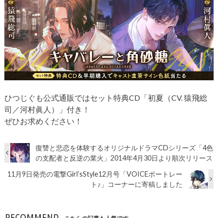
ひつじぐも公式通販ではセット特典CD「初夏（CV. 猿飛総
司／河村眞人）」付き！
ぜひお求めください！
復讐と悲恋を体験するオリジナルドラマCDシリーズ「4色
の支配者と反逆の業火」2014年4月30日より順次リリース
11月9日発売の電撃Girl’sStyle12月号「VOICEポートレー
ト♪」コーナーに寄稿しました
RECOMMEND