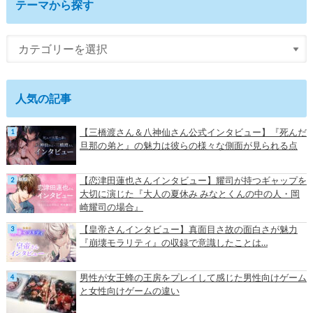
テーマから探す
人気の記事
【三橋渡さん＆八神仙さん公式インタビュー】『死んだ
旦那の弟と』の魅力は彼らの様々な側面が見られる点
【恋津田蓮也さんインタビュー】耀司が持つギャップを
大切に演じた『大人の夏休み みなとくんの中の人・岡
崎耀司の場合』
【皇帝さんインタビュー】真面目さ故の面白さが魅力
『崩壊モラリティ』の収録で意識したことは…
男性が女王蜂の王房をプレイして感じた男性向けゲーム
と女性向けゲームの違い