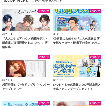
こちらの記事も人気です。
お知らせ
お知らせ
2022.1.14
2024.11.7
『大人のシェアハウス 俺様モデル・
CD再販のお知らせ『大人の夏休み 青
新庄蓮に強引溺愛されました。』店
年部リーダー・巌 徹平の場合（CV.…
舗特典…
お知らせ
お知らせ
2012.6.18
2022.1.27
感応時間8、74分ギリギリでマスター
ひつじぐも公式通販 3,000円以上購入
アップしました
で卓上カレンダープレゼント！
お知らせ
お知らせ