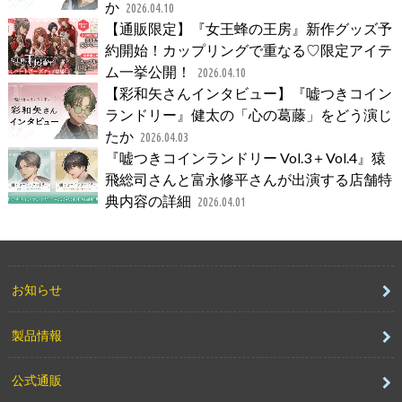
か
2026.04.10
【通販限定】『女王蜂の王房』新作グッズ予
約開始！カップリングで重なる♡限定アイテ
ム一挙公開！
2026.04.10
【彩和矢さんインタビュー】『嘘つきコイン
ランドリー』健太の「心の葛藤」をどう演じ
たか
2026.04.03
『嘘つきコインランドリー Vol.3＋Vol.4』猿
飛総司さんと富永修平さんが出演する店舗特
典内容の詳細
2026.04.01
お知らせ
製品情報
公式通販