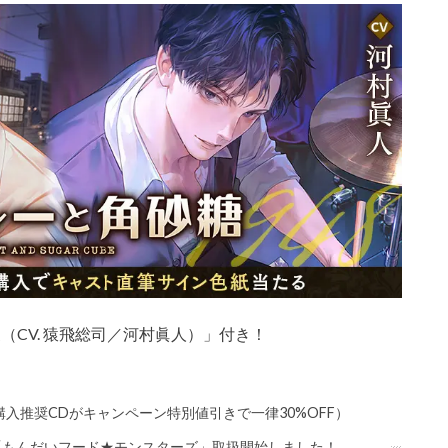
（CV. 猿飛総司／河村眞人）」付き！
入推奨CDがキャンペーン特別値引きで一律30%OFF）
「もんだいフード★モンスターズ」取扱開始しました！