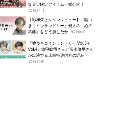
なる♡限定アイテム一挙公開！
2026.04.10
【彩和矢さんインタビュー】『嘘つ
きコインランドリー』健太の「心の
葛藤」をどう演じたか
2026.04.03
『嘘つきコインランドリー Vol.3＋
Vol.4』猿飛総司さんと富永修平さん
が出演する店舗特典内容の詳細
2026.04.01