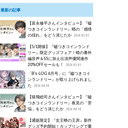
最新の記事
【富永修平さんインタビュー】『嘘
つきコインランドリー』晴の「感情
の揺れ」をどう演じたか
2026.05.01
【5/1開催】『嘘つきコインランド
リー』限定グッズフェア！晴の番外
編音声＆SSに加え出演声優関連作
20%OFFセールも！
2026.05.01
「B’s-LOG 6月号」に『嘘つきコイ
ンランドリー』が取り上げられまし
た
2026.04.20
【猿飛総司さんインタビュー】『嘘
つきコインランドリー』夜見の「苦
悩」をどう演じたか
2026.04.10
【通販限定】『女王蜂の王房』新作
グッズ予約開始！カップリングで重