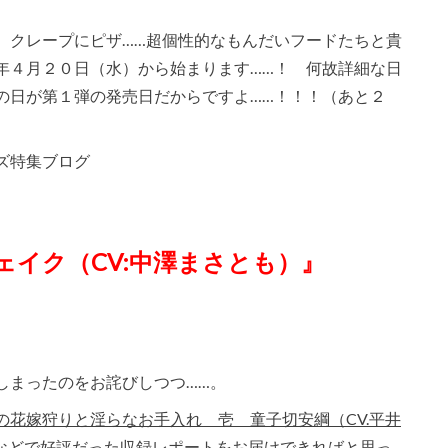
、クレープにピザ……超個性的なもんだいフードたちと貴
年４月２０日（水）から始まります……！ 何故詳細な日
の日が第１弾の発売日だからですよ……！！！（あと２
ズ特集ブログ
シェイク（CV:中澤まさとも）』
しまったのをお詫びしつつ……。
の花嫁狩りと淫らなお手入れ 壱 童子切安綱（CV.平井
などで好評だった収録レポートをお届けできればと思っ