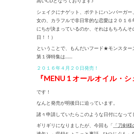
高いCDとなっております♪
シェイクにナゲット、ポテトにハンバーガー
女の、カラフルで非日常的な恋愛は２０１６
にちが決まっているのか、それはもちろんそ
日！！）
ということで、もんだいフード★モンスター
第１弾特集は……
２０１６年４月２０日発売！
『MENU 1 オールオイル・
です！
なんと発売が明後日に迫っています。
諸々申請していたらこのような日付になって
ギリギリになりましたが、今回も「
「刀剣様
達矢）」収録ちょこっと裏話 – ひつじぐも
」