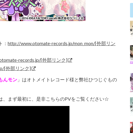
ト：
http://www.otomate-records.jp/mon_mon/[外部リン
.otomate-records.jp/[外部リンク]
e.jp/[外部リンク]
もんモン
」はオトメイトレコード様と弊社ひつじぐもの
は、まず最初に、是非こちらのPVをご覧ください☆