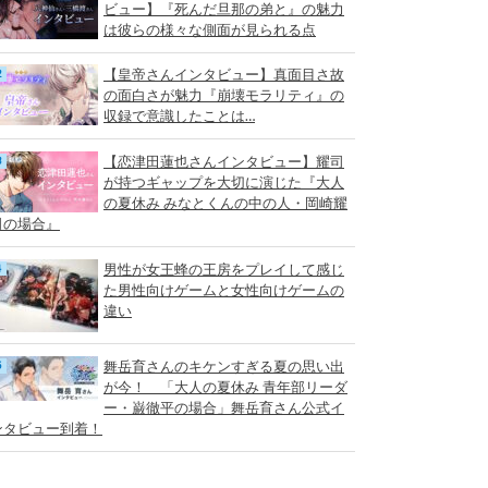
ビュー】『死んだ旦那の弟と』の魅力
は彼らの様々な側面が見られる点
【皇帝さんインタビュー】真面目さ故
の面白さが魅力『崩壊モラリティ』の
収録で意識したことは…
【恋津田蓮也さんインタビュー】耀司
が持つギャップを大切に演じた『大人
の夏休み みなとくんの中の人・岡崎耀
司の場合』
男性が女王蜂の王房をプレイして感じ
た男性向けゲームと女性向けゲームの
違い
舞岳育さんのキケンすぎる夏の思い出
が今！ 「大人の夏休み 青年部リーダ
ー・巌徹平の場合」舞岳育さん公式イ
ンタビュー到着！