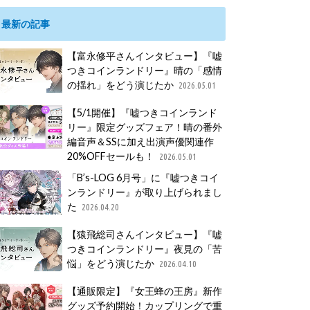
最新の記事
【富永修平さんインタビュー】『嘘
つきコインランドリー』晴の「感情
の揺れ」をどう演じたか
2026.05.01
【5/1開催】『嘘つきコインランド
リー』限定グッズフェア！晴の番外
編音声＆SSに加え出演声優関連作
20%OFFセールも！
2026.05.01
「B’s-LOG 6月号」に『嘘つきコイ
ンランドリー』が取り上げられまし
た
2026.04.20
【猿飛総司さんインタビュー】『嘘
つきコインランドリー』夜見の「苦
悩」をどう演じたか
2026.04.10
【通販限定】『女王蜂の王房』新作
グッズ予約開始！カップリングで重