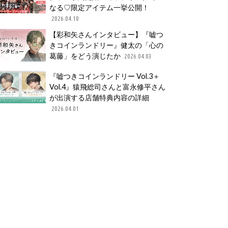
なる♡限定アイテム一挙公開！
2026.04.10
【彩和矢さんインタビュー】『嘘つ
きコインランドリー』健太の「心の
葛藤」をどう演じたか
2026.04.03
『嘘つきコインランドリー Vol.3＋
Vol.4』猿飛総司さんと富永修平さん
が出演する店舗特典内容の詳細
2026.04.01