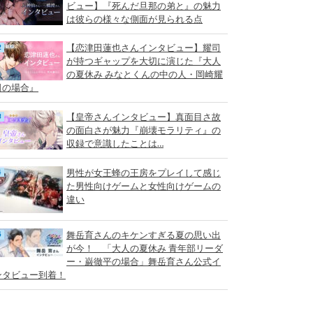
ビュー】『死んだ旦那の弟と』の魅力
は彼らの様々な側面が見られる点
【恋津田蓮也さんインタビュー】耀司
が持つギャップを大切に演じた『大人
の夏休み みなとくんの中の人・岡崎耀
司の場合』
【皇帝さんインタビュー】真面目さ故
の面白さが魅力『崩壊モラリティ』の
収録で意識したことは…
男性が女王蜂の王房をプレイして感じ
た男性向けゲームと女性向けゲームの
違い
舞岳育さんのキケンすぎる夏の思い出
が今！ 「大人の夏休み 青年部リーダ
ー・巌徹平の場合」舞岳育さん公式イ
ンタビュー到着！