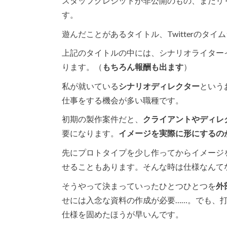
スタッフクレジットが非公開のもの、まだリ
す。
遊んだことがあるタイトル、Twitterのタ
上記のタイトルの中には、シナリオライター
ります。（
もちろん報酬も出ます
）
私が就いている
シナリオディレクター
という
仕事をする機会が多い職種です。
初期の製作案件だと、
クライアントやディレ
要になります。
イメージを実際に形にするの
先にプロトタイプを少し作ってからイメージ
せることもあります。そんな時は仕様なんて
そうやって決まっていったひとつひとつを
外
せには入念な資料の作成が必要……。でも、
仕様を固めたほうが早いんです。