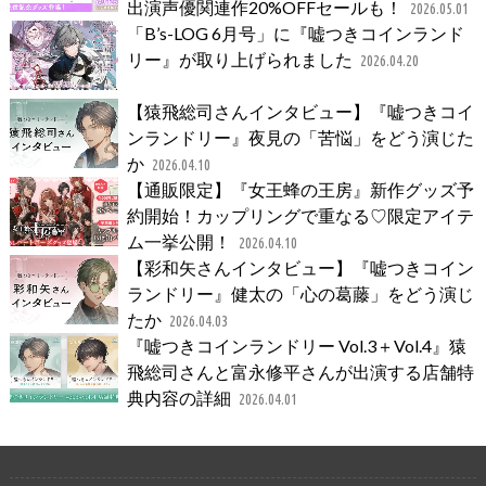
出演声優関連作20%OFFセールも！
2026.05.01
「B’s-LOG 6月号」に『嘘つきコインランド
リー』が取り上げられました
2026.04.20
【猿飛総司さんインタビュー】『嘘つきコイ
ンランドリー』夜見の「苦悩」をどう演じた
か
2026.04.10
【通販限定】『女王蜂の王房』新作グッズ予
約開始！カップリングで重なる♡限定アイテ
ム一挙公開！
2026.04.10
【彩和矢さんインタビュー】『嘘つきコイン
ランドリー』健太の「心の葛藤」をどう演じ
たか
2026.04.03
『嘘つきコインランドリー Vol.3＋Vol.4』猿
飛総司さんと富永修平さんが出演する店舗特
典内容の詳細
2026.04.01