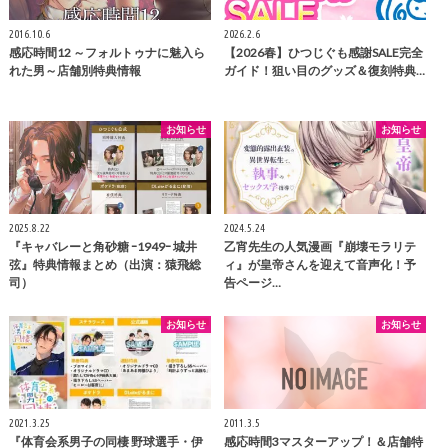
2016.10.6
2026.2.6
感応時間12 ～フォルトゥナに魅入ら
【2026春】ひつじぐも感謝SALE完全
れた男～店舗別特典情報
ガイド！狙い目のグッズ＆復刻特典…
お知らせ
お知らせ
2025.8.22
2024.5.24
『キャバレーと角砂糖 ｰ1949ｰ 城井
乙宵先生の人気漫画『崩壊モラリテ
弦』特典情報まとめ（出演：猿飛総
ィ』が皇帝さんを迎えて音声化！予
司）
告ページ…
お知らせ
お知らせ
2021.3.25
2011.3.5
『体育会系男子の同棲 野球選手・伊
感応時間3マスターアップ！＆店舗特