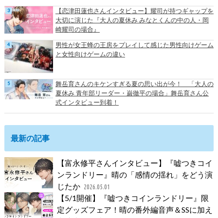
【恋津田蓮也さんインタビュー】耀司が持つギャップを
大切に演じた『大人の夏休み みなとくんの中の人・岡
崎耀司の場合』
男性が女王蜂の王房をプレイして感じた男性向けゲーム
と女性向けゲームの違い
舞岳育さんのキケンすぎる夏の思い出が今！ 「大人の
夏休み 青年部リーダー・巌徹平の場合」舞岳育さん公
式インタビュー到着！
最新の記事
【富永修平さんインタビュー】『嘘つきコイ
ンランドリー』晴の「感情の揺れ」をどう演
じたか
2026.05.01
【5/1開催】『嘘つきコインランドリー』限
定グッズフェア！晴の番外編音声＆SSに加え