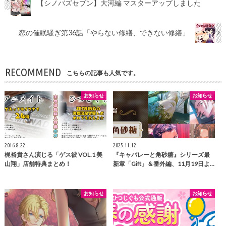
【シノバズセブン】大河編 マスターアップしました
恋の催眠騒ぎ第36話「やらない修繕、できない修繕」
RECOMMEND
こちらの記事も人気です。
お知らせ
お知らせ
2016.8.22
2025.11.12
梶裕貴さん演じる「ゲス彼 VOL.1 美
『キャバレーと角砂糖』シリーズ最
山翔」店舗特典まとめ！
新章「Gift」＆番外編、11月19日よ…
お知らせ
お知らせ