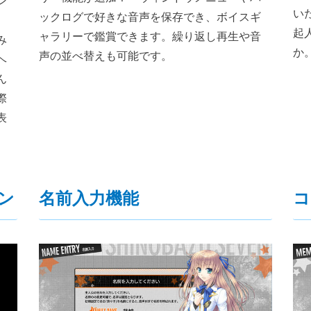
ン
い
ックログで好きな音声を保存でき、ボイスギ
起
ャラリーで鑑賞できます。繰り返し再生や音
み
か
声の並べ替えも可能です。
ヘ
ん
際
表
ン
名前入力機能
コ