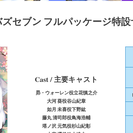
バズセブン フルパッケージ特設
Cast / 主要キャスト
昴・ウォーレン役
立花慎之介
大河 葵役
谷山紀章
如月 未喜役
下野紘
藤丸 清司郎役
鳥海浩輔
塔ノ沢 元気役
杉山紀彰