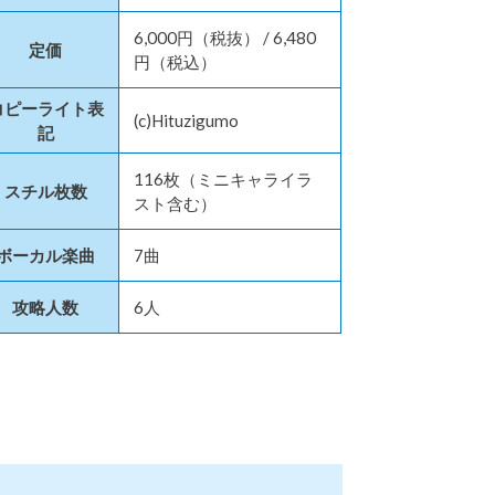
6,000円（税抜） / 6,480
定価
円（税込）
コピーライト表
(c)Hituzigumo
記
116枚（ミニキャライラ
スチル枚数
スト含む）
ボーカル楽曲
7曲
攻略人数
6人