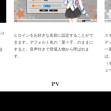
盛り
ヒロインをお好きな名前に設定することがで
ス
きます。デフォルト名の「菜々子」のままに
デ
すると、音声付きで登場人物から呼ばれま
一
語
す。
は
（
ュ
PV