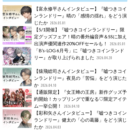
【富永修平さんインタビュー】『嘘つきコイ
ンランドリー』晴の「感情の揺れ」をどう演
じたか
2026.05.01
【5/1開催】『嘘つきコインランドリー』限
定グッズフェア！晴の番外編音声＆SSに加え
出演声優関連作20%OFFセールも！
2026.05.01
「B’s-LOG 6月号」に『嘘つきコインランド
リー』が取り上げられました
2026.04.20
【猿飛総司さんインタビュー】『嘘つきコイ
ンランドリー』夜見の「苦悩」をどう演じた
か
2026.04.10
【通販限定】『女王蜂の王房』新作グッズ予
約開始！カップリングで重なる♡限定アイテ
ム一挙公開！
2026.04.10
【彩和矢さんインタビュー】『嘘つきコイン
ランドリー』健太の「心の葛藤」をどう演じ
たか
2026.04.03