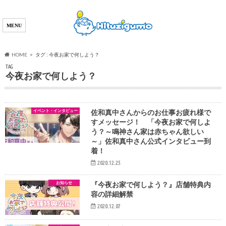
HOME
タグ : 今夜お家で何しよう？
TAG
今夜お家で何しよう？
イベント・インタビュー
佐和真中さんからのお仕事お疲れ様で
すメッセージ！ 「今夜お家で何しよ
う？～鳴神さん家は赤ちゃん欲しい
～」佐和真中さん公式インタビュー到
着！
2020.12.25
お知らせ
『今夜お家で何しよう？』店舗特典内
容の詳細解禁
2020.12.07