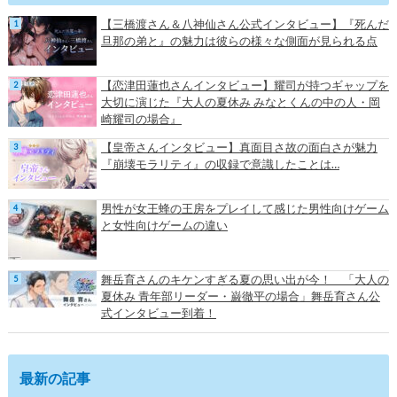
【三橋渡さん＆八神仙さん公式インタビュー】『死んだ
旦那の弟と』の魅力は彼らの様々な側面が見られる点
【恋津田蓮也さんインタビュー】耀司が持つギャップを
大切に演じた『大人の夏休み みなとくんの中の人・岡
崎耀司の場合』
【皇帝さんインタビュー】真面目さ故の面白さが魅力
『崩壊モラリティ』の収録で意識したことは…
男性が女王蜂の王房をプレイして感じた男性向けゲーム
と女性向けゲームの違い
舞岳育さんのキケンすぎる夏の思い出が今！ 「大人の
夏休み 青年部リーダー・巌徹平の場合」舞岳育さん公
式インタビュー到着！
最新の記事