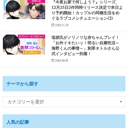
お知らせ
『今夜お家で何しよう？』シリーズ、
12月25日2作同時リリース決定で本日よ
り予約開始！カップルの同棲生活をめ
ぐるラブコメシチュエーションCD
2020.11.20
イベント・インタビュー
塩彼氏がノリノリな赤ちゃんプレイ！
「お外イキたいッ！明るい自粛性活～
海野くんの事情～」刺草ネトルさん公
式インタビュー到着！
2020.08.05
テーマから探す
人気の記事