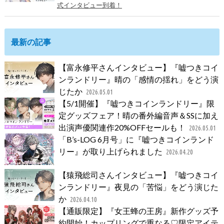
式インタビュー到着！
最新の記事
【富永修平さんインタビュー】『嘘つきコイ
ンランドリー』晴の「感情の揺れ」をどう演
じたか
2026.05.01
【5/1開催】『嘘つきコインランドリー』限
定グッズフェア！晴の番外編音声＆SSに加え
出演声優関連作20%OFFセールも！
2026.05.01
「B’s-LOG 6月号」に『嘘つきコインランド
リー』が取り上げられました
2026.04.20
【猿飛総司さんインタビュー】『嘘つきコイ
ンランドリー』夜見の「苦悩」をどう演じた
か
2026.04.10
【通販限定】『女王蜂の王房』新作グッズ予
約開始！カップリングで重なる♡限定アイテ