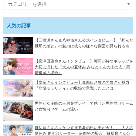
人気の記事
【三橋渡さん＆八神仙さん公式インタビュー】『死んだ
旦那の弟と』の魅力は彼らの様々な側面が見られる点
【恋津田蓮也さんインタビュー】耀司が持つギャップを
大切に演じた『大人の夏休み みなとくんの中の人・岡
崎耀司の場合』
【皇帝さんインタビュー】真面目さ故の面白さが魅力
『崩壊モラリティ』の収録で意識したことは…
男性が女王蜂の王房をプレイして感じた男性向けゲーム
と女性向けゲームの違い
舞岳育さんのキケンすぎる夏の思い出が今！ 「大人の
夏休み 青年部リーダー・巌徹平の場合」舞岳育さん公