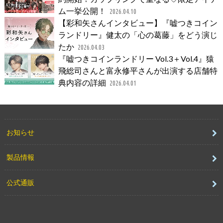
ム一挙公開！
2026.04.10
【彩和矢さんインタビュー】『嘘つきコイン
ランドリー』健太の「心の葛藤」をどう演じ
たか
2026.04.03
『嘘つきコインランドリー Vol.3＋Vol.4』猿
飛総司さんと富永修平さんが出演する店舗特
典内容の詳細
2026.04.01
お知らせ
製品情報
公式通販