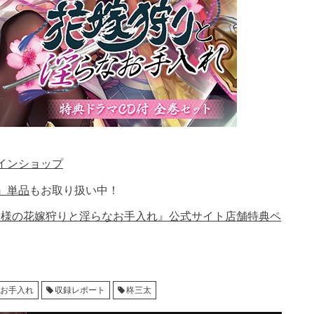
インショップ
』単品
もお取り扱い中！
剣様の花嫁狩りと淫らなお手入れ』公式サイト店舗特典ペ
なお手入れ
収録レポート
柊三太