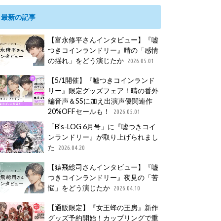
最新の記事
【富永修平さんインタビュー】『嘘
つきコインランドリー』晴の「感情
の揺れ」をどう演じたか
2026.05.01
【5/1開催】『嘘つきコインランド
リー』限定グッズフェア！晴の番外
編音声＆SSに加え出演声優関連作
20%OFFセールも！
2026.05.01
「B’s-LOG 6月号」に『嘘つきコイ
ンランドリー』が取り上げられまし
た
2026.04.20
【猿飛総司さんインタビュー】『嘘
つきコインランドリー』夜見の「苦
悩」をどう演じたか
2026.04.10
【通販限定】『女王蜂の王房』新作
グッズ予約開始！カップリングで重