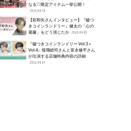
なる♡限定アイテム一挙公開！
2026.04.10
【彩和矢さんインタビュー】『嘘つ
きコインランドリー』健太の「心の
葛藤」をどう演じたか
2026.04.03
『嘘つきコインランドリー Vol.3＋
Vol.4』猿飛総司さんと富永修平さん
が出演する店舗特典内容の詳細
2026.04.01