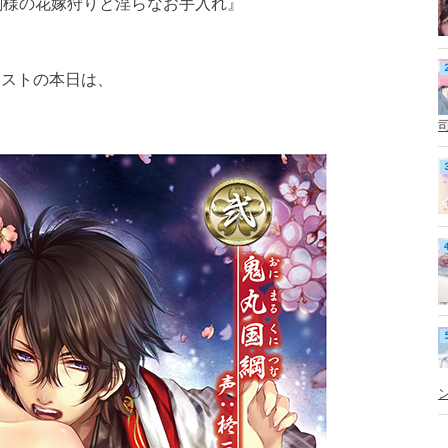
剣様の花嫁狩りと淫らなお手入れ』
ラストの本日は、