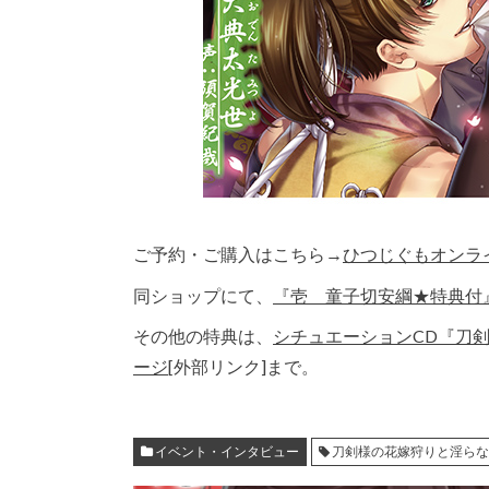
ご予約・ご購入はこちら→
ひつじぐもオンラ
同ショップにて、
『壱 童子切安綱★特典付
その他の特典は、
シチュエーションCD『刀
ージ
[外部リンク]まで。
イベント・インタビュー
刀剣様の花嫁狩りと淫ら