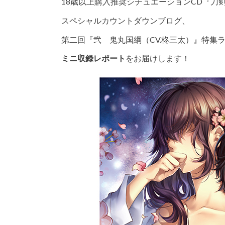
18歳以上購入推奨シチュエーションCD『刀
スペシャルカウントダウンブログ、
第二回『弐 鬼丸国綱（CV.柊三太）』特集
ミニ収録レポート
をお届けします！