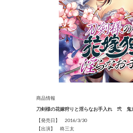
商品情報
刀剣様の花嫁狩りと淫らなお手入れ 弐 鬼
【発売日】 2016/3/30
【出演】 柊三太