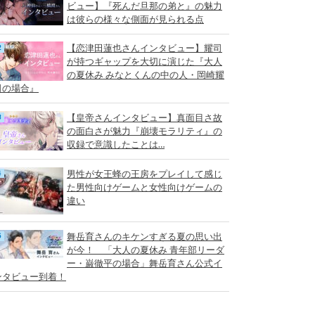
ビュー】『死んだ旦那の弟と』の魅力
は彼らの様々な側面が見られる点
【恋津田蓮也さんインタビュー】耀司
が持つギャップを大切に演じた『大人
の夏休み みなとくんの中の人・岡崎耀
司の場合』
【皇帝さんインタビュー】真面目さ故
の面白さが魅力『崩壊モラリティ』の
収録で意識したことは…
男性が女王蜂の王房をプレイして感じ
た男性向けゲームと女性向けゲームの
違い
舞岳育さんのキケンすぎる夏の思い出
が今！ 「大人の夏休み 青年部リーダ
ー・巌徹平の場合」舞岳育さん公式イ
ンタビュー到着！