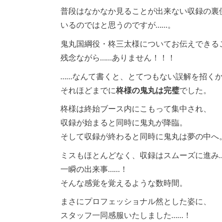
普段はなかなか見ることが出来ない収録の裏
いるのではと思うのですが……。
鬼丸国綱役・柊三太様についてお伝えできる
残念ながら……ありません！！！
……なんて書くと、とてつもない誤解を招く
それほどまでに
柊様の鬼丸は完璧
でした。
柊様は終始ブース内にこもって集中され、
収録が始まると同時に鬼丸が降臨。
そして収録が終わると同時に鬼丸は夢の中へ
ミスもほとんどなく、収録はスムーズに進み
一瞬の出来事……！
そんな感覚を覚えるような数時間。
まさにプロフェッショナル然とした姿に、
スタッフ一同感服いたしました……！