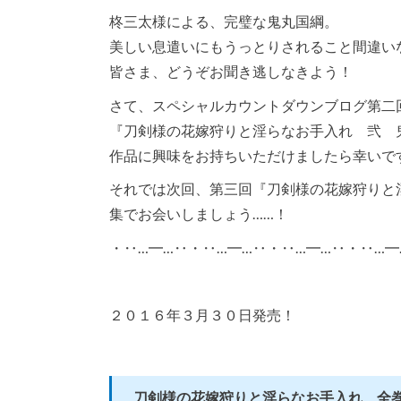
柊三太様による、完璧な鬼丸国綱。
美しい息遣いにもうっとりされること間違い
皆さま、どうぞお聞き逃しなきよう！
さて、スペシャルカウントダウンブログ第二
『刀剣様の花嫁狩りと淫らなお手入れ 弐 鬼
作品に興味をお持ちいただけましたら幸いで
それでは次回、第三回『刀剣様の花嫁狩りと淫
集でお会いしましょう……！
・‥…━…‥・‥…━…‥・‥…━…‥・‥…━
２０１６年３月３０日発売！
刀剣様の花嫁狩りと淫らなお手入れ 全巻