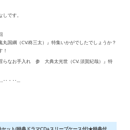
なしです。
回
丸国綱（CV.柊三太）』特集いかがでしたでしょうか？
す！
らなお手入れ 参 大典太光世（CV. 須賀紀哉）』特
…‥・‥…
セット(特典ドラマCD+スリーブケース付)★特典付