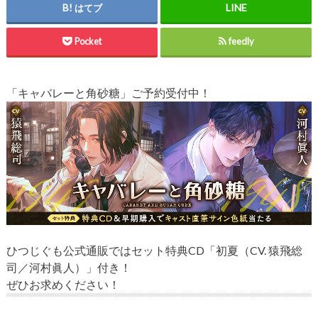
はてブ
Pocket
feedly
「キャバレーと角砂糖」ご予約受付中！
ひつじぐも公式通販ではセット特典CD「初夏（CV. 猿飛総
司／河村眞人）」付き！
ぜひお求めください！