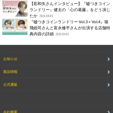
【彩和矢さんインタビュー】『嘘つきコイン
ランドリー』健太の「心の葛藤」をどう演じ
たか
2026.04.03
『嘘つきコインランドリー Vol.3＋Vol.4』猿
飛総司さんと富永修平さんが出演する店舗特
典内容の詳細
2026.04.01
お知らせ
製品情報
公式通販
会社概要