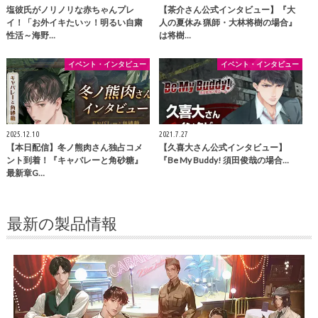
塩彼氏がノリノリな赤ちゃんプレ
【茶介さん公式インタビュー】『大
イ！「お外イキたいッ！明るい自粛
人の夏休み 猟師・大林将樹の場合』
性活～海野…
は将樹…
イベント・インタビュー
イベント・インタビュー
2025.12.10
2021.7.27
【本日配信】冬ノ熊肉さん独占コメ
【久喜大さん公式インタビュー】
ント到着！『キャバレーと角砂糖』
『Be My Buddy! 須田俊哉の場合…
最新章G…
最新の製品情報