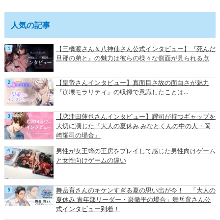
人気の記事
【三橋渡さん＆八神仙さん公式インタビュー】『死んだ
旦那の弟と』の魅力は彼らの様々な側面が見られる点
【皇帝さんインタビュー】真面目さ故の面白さが魅力
『崩壊モラリティ』の収録で意識したことは…
【恋津田蓮也さんインタビュー】耀司が持つギャップを
大切に演じた『大人の夏休み みなとくんの中の人・岡
崎耀司の場合』
男性が女王蜂の王房をプレイして感じた男性向けゲーム
と女性向けゲームの違い
舞岳育さんのキケンすぎる夏の思い出が今！ 「大人の
夏休み 青年部リーダー・巌徹平の場合」舞岳育さん公
式インタビュー到着！