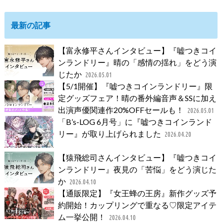
最新の記事
【富永修平さんインタビュー】『嘘つきコイ
ンランドリー』晴の「感情の揺れ」をどう演
じたか
2026.05.01
【5/1開催】『嘘つきコインランドリー』限
定グッズフェア！晴の番外編音声＆SSに加え
出演声優関連作20%OFFセールも！
2026.05.01
「B’s-LOG 6月号」に『嘘つきコインランド
リー』が取り上げられました
2026.04.20
【猿飛総司さんインタビュー】『嘘つきコイ
ンランドリー』夜見の「苦悩」をどう演じた
か
2026.04.10
【通販限定】『女王蜂の王房』新作グッズ予
約開始！カップリングで重なる♡限定アイテ
ム一挙公開！
2026.04.10