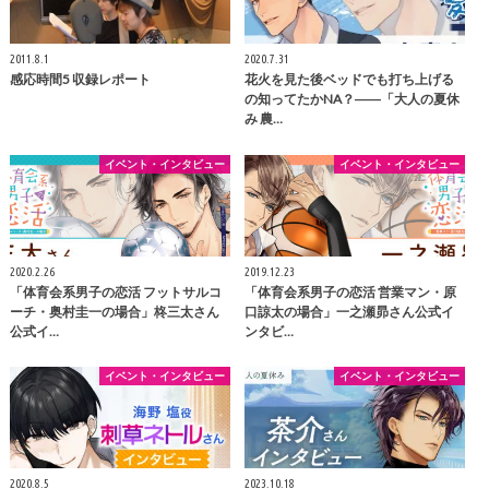
2011.8.1
2020.7.31
感応時間5 収録レポート
花火を見た後ベッドでも打ち上げる
の知ってたかNA？――「大人の夏休
み 農…
イベント・インタビュー
イベント・インタビュー
2020.2.26
2019.12.23
「体育会系男子の恋活 フットサルコ
「体育会系男子の恋活 営業マン・原
ーチ・奥村圭一の場合」柊三太さん
口諒太の場合」一之瀬昴さん公式イ
公式イ…
ンタビ…
イベント・インタビュー
イベント・インタビュー
2020.8.5
2023.10.18