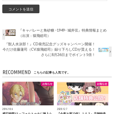
『キャバレーと角砂糖 ｰ1949ｰ 城井弦』特典情報まとめ
（出演：猿飛総司）
『獣人水泳部！』CD発売記念グッズキャンペーン開催！
今だけ佐藤蓮司（CV.猿飛総司）録り下ろしCDが貰える！
さらに8月26日までポイント5倍！
RECOMMEND
こちらの記事も人気です。
お知らせ
お知らせ
2016.10.6
2020.12.7
感応時間12 ～フォルトゥナに魅入ら
『今夜お家で何しよう？』店舗特典