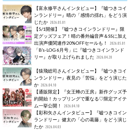
【富永修平さんインタビュー】『嘘つきコイ
ンランドリー』晴の「感情の揺れ」をどう演
じたか
2026.05.01
【5/1開催】『嘘つきコインランドリー』限
定グッズフェア！晴の番外編音声＆SSに加え
出演声優関連作20%OFFセールも！
2026.05.01
「B’s-LOG 6月号」に『嘘つきコインランド
リー』が取り上げられました
2026.04.20
【猿飛総司さんインタビュー】『嘘つきコイ
ンランドリー』夜見の「苦悩」をどう演じた
か
2026.04.10
【通販限定】『女王蜂の王房』新作グッズ予
約開始！カップリングで重なる♡限定アイテ
ム一挙公開！
2026.04.10
【彩和矢さんインタビュー】『嘘つきコイン
ランドリー』健太の「心の葛藤」をどう演じ
たか
2026.04.03