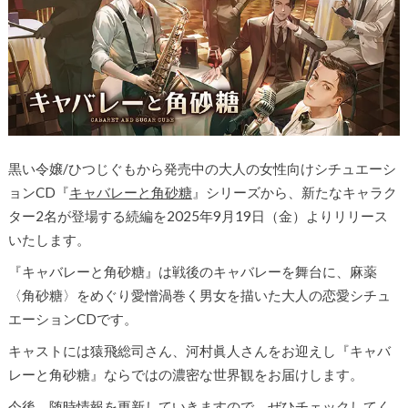
黒い令嬢/ひつじぐもから発売中の大人の女性向けシチュエーシ
ョンCD『
キャバレーと角砂糖
』シリーズから、
新たなキャラク
ター2名が登場する続編を2025年9月19日（金）よりリリース
いたします。
『キャバレーと角砂糖』は戦後のキャバレーを舞台に、麻薬
〈角砂糖〉をめぐり愛憎渦巻く男女を描いた大人の恋愛シチュ
エーションCDです。
キャストには猿飛総司さん、河村眞人さんをお迎えし『キャバ
レーと角砂糖』ならではの濃密な世界観をお届けします。
今後、随時情報を更新していきますので、ぜひチェックしてく