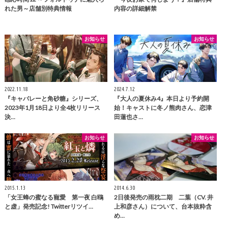
れた男～店舗別特典情報
内容の詳細解禁
お知らせ
お知らせ
2022.11.18
2024.7.12
『キャバレーと角砂糖』シリーズ、
『大人の夏休み4』本日より予約開
2023年1月18日より全4枚リリース
始！キャストに冬ノ熊肉さん、恋津
決…
田蓮也さ…
お知らせ
お知らせ
2015.1.13
2014.6.30
「女王蜂の蜜なる寵愛 第一夜 白鴎
2日後発売の雨枕二期 二葉（CV. 井
と虚」発売記念! Twitterリツイ…
上和彦さん）について、台本抜粋含
め…