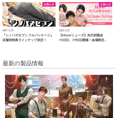
お知らせ
お知らせ
2017.3.29
2023.6.22
『シノバズセブン フルパッケージ』
【Muse/ミューズ】先行試聴会
店舗別特典ラインナップ決定！
7/2(日)、7/9(日)開催！会場限定…
最新の製品情報