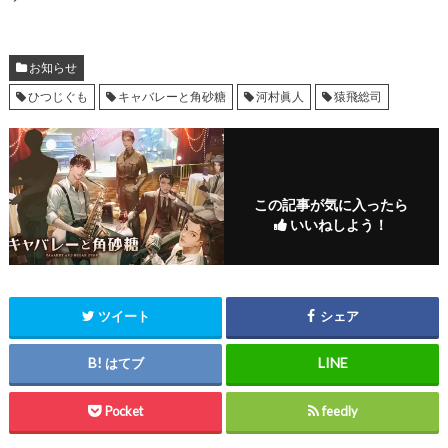
お知らせ
ひつじぐも
キャバレーと角砂糖
河村眞人
猿飛総司
この記事が気に入ったら
いいねしよう！
ツイート
シェア
はてブ
Pocket
feedly