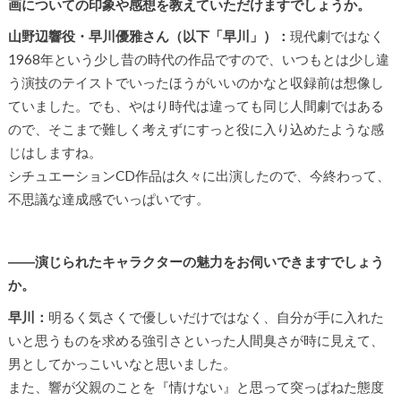
画についての印象や感想を教えていただけますでしょうか。
山野辺響役・早川優雅さん（以下「早川」）：
現代劇ではなく
1968年という少し昔の時代の作品ですので、いつもとは少し違
う演技のテイストでいったほうがいいのかなと収録前は想像し
ていました。でも、やはり時代は違っても同じ人間劇ではある
ので、そこまで難しく考えずにすっと役に入り込めたような感
じはしますね。
シチュエーションCD作品は久々に出演したので、今終わって、
不思議な達成感でいっぱいです。
――演じられたキャラクターの魅力をお伺いできますでしょう
か。
早川：
明るく気さくで優しいだけではなく、自分が手に入れた
いと思うものを求める強引さといった人間臭さが時に見えて、
男としてかっこいいなと思いました。
また、響が父親のことを『情けない』と思って突っぱねた態度