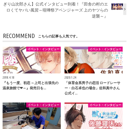
ぎり山次郎さん】公式インタビュー到着！『田舎の村のエ
ロくてヤバい風習～喧嘩祭アベンジャーズ 上のヤツらの
逆襲～』
RECOMMEND
こちらの記事も人気です。
イベント・インタビュー
イベント・インタビュー
2018.4.18
2020.1.24
『もう一度、初恋 ～上司と出張先の
「体育会系男子の恋活 ロードレーサ
温泉旅館で❤～』発売日を…
ー・白石卓也の場合」佐和真中さん
公式イ…
イベント・インタビュー
イベント・インタビュー