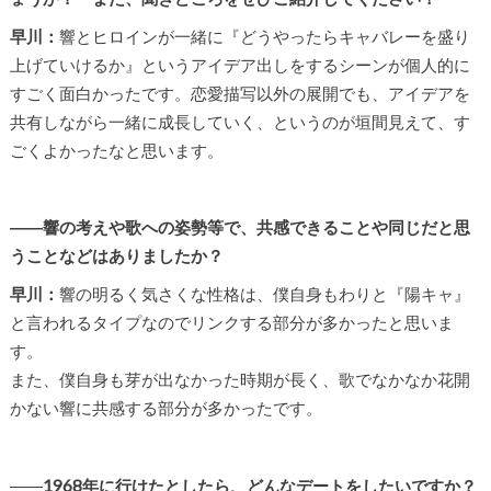
早川：
響とヒロインが一緒に『どうやったらキャバレーを盛り
上げていけるか』というアイデア出しをするシーンが個人的に
すごく面白かったです。恋愛描写以外の展開でも、アイデアを
共有しながら一緒に成長していく、というのが垣間見えて、す
ごくよかったなと思います。
――響の考えや歌への姿勢等で、共感できることや同じだと思
うことなどはありましたか
？
早川：
響の明るく気さくな性格は、僕自身もわりと『陽キャ』
と言われるタイプなのでリンクする部分が多かったと思いま
す。
また、僕自身も芽が出なかった時期が長く、歌でなかなか花開
かない響に共感する部分が多かったです。
――
1968
年に行けたとしたら、どんなデートをしたいですか？