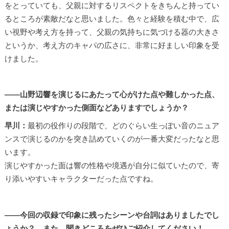
をとっていても、父親に対するリスペクトをきちんと持ってい
るところが素敵だなと思いました。色々と経験を積む中で、広
い視野や考え方を持って、父親の気持ちに気づける器の大きさ
というか、考え方のキャパの広さに、非常に好ましい印象を受
けました。
――山野辺響を演じるにあたって心がけた点や難しかった点、
または演じやすかった側面などありますでしょうか？
早川：
最初の役作りの段階で、どのぐらい生っぽい音のニュア
ンスで演じるのかを突き詰めていくのが一番大変だったなと思
います。
演じやすかった面は響の性格や境遇が自分に似ていたので、寄
り添いやすいキャラクターだった点ですね。
――今回の収録で印象に残ったシーンや台詞はありましたでし
ょうか？ また、聞きどころをぜひご紹介してください！