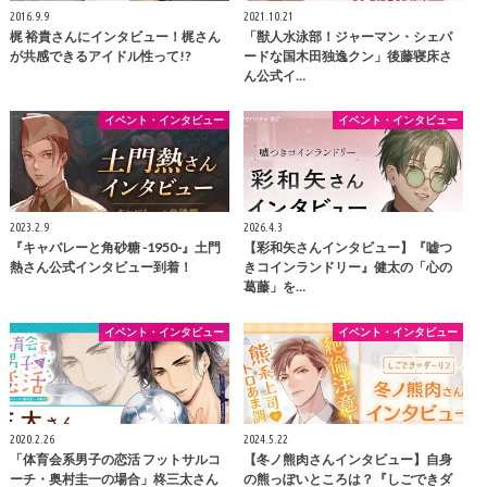
2016.9.9
2021.10.21
梶 裕貴さんにインタビュー！梶さん
「獣人水泳部！ジャーマン・シェパ
が共感できるアイドル性って!?
ードな国木田独逸クン」後藤寝床さ
ん公式イ…
イベント・インタビュー
イベント・インタビュー
2023.2.9
2026.4.3
『キャバレーと角砂糖 -1950-』土門
【彩和矢さんインタビュー】『嘘つ
熱さん公式インタビュー到着！
きコインランドリー』健太の「心の
葛藤」を…
イベント・インタビュー
イベント・インタビュー
2020.2.26
2024.5.22
「体育会系男子の恋活 フットサルコ
【冬ノ熊肉さんインタビュー】自身
ーチ・奥村圭一の場合」柊三太さん
の熊っぽいところは？『しごできダ