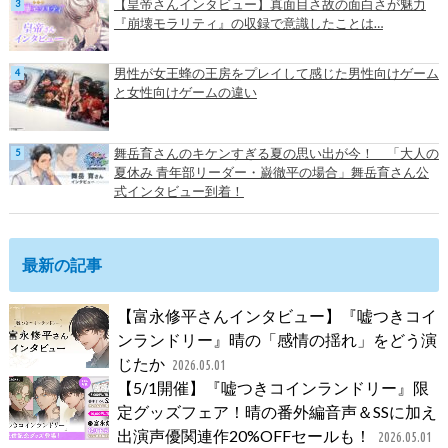
【皇帝さんインタビュー】真面目さ故の面白さが魅力
『崩壊モラリティ』の収録で意識したことは…
男性が女王蜂の王房をプレイして感じた男性向けゲーム
と女性向けゲームの違い
舞岳育さんのキケンすぎる夏の思い出が今！ 「大人の
夏休み 青年部リーダー・巌徹平の場合」舞岳育さん公
式インタビュー到着！
最新の記事
【富永修平さんインタビュー】『嘘つきコイ
ンランドリー』晴の「感情の揺れ」をどう演
じたか
2026.05.01
【5/1開催】『嘘つきコインランドリー』限
定グッズフェア！晴の番外編音声＆SSに加え
出演声優関連作20%OFFセールも！
2026.05.01