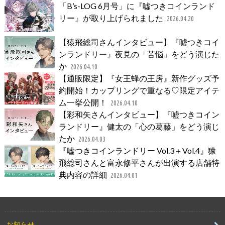
「B’s-LOG 6月号」に『嘘つきコインランド
リー』が取り上げられました
2026.04.20
【猿飛総司さんインタビュー】『嘘つきコイ
ンランドリー』夜見の「苦悩」をどう演じた
か
2026.04.10
【通販限定】『女王蜂の王房』新作グッズ予
約開始！カップリングで重なる♡限定アイテ
ム一挙公開！
2026.04.10
【彩和矢さんインタビュー】『嘘つきコイン
ランドリー』健太の「心の葛藤」をどう演じ
たか
2026.04.03
『嘘つきコインランドリー Vol.3＋Vol.4』猿
飛総司さんと富永修平さんが出演する店舗特
典内容の詳細
2026.04.01
お知らせ