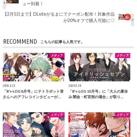
ュー到着！
【2月5日まで】DLsiteがるまにでクーポン配布！対象作品
が20%オフで購入可能に♡
RECOMMEND
こちらの記事も人気です。
メディア
メディア
2018.6.23
2024.8.20
「B's-LOG 8月号」にテトラポット登
「B’s-LOG 10月号」に「大人の夏休
さんへのアフレコインタビューが…
み 闇金・町宮朔の場合」が取り…
メディア
メディア