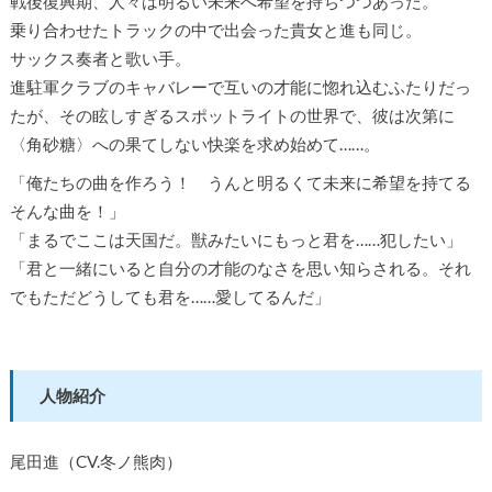
戦後復興期、人々は明るい未来へ希望を持ちつつあった。
乗り合わせたトラックの中で出会った貴女と進も同じ。
サックス奏者と歌い手。
進駐軍クラブのキャバレーで互いの才能に惚れ込むふたりだっ
たが、その眩しすぎるスポットライトの世界で、彼は次第に
〈角砂糖〉への果てしない快楽を求め始めて……。
「俺たちの曲を作ろう！ うんと明るくて未来に希望を持てる
そんな曲を！」
「まるでここは天国だ。獣みたいにもっと君を……犯したい」
「君と一緒にいると自分の才能のなさを思い知らされる。それ
でもただどうしても君を……愛してるんだ」
人物紹介
尾田進（CV.冬ノ熊肉）