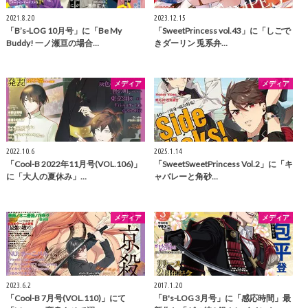
2021.8.20
2023.12.15
「B’s-LOG 10月号」に「Be My
「SweetPrincess vol.43」に「しごで
Buddy! 一ノ瀬亘の場合…
きダーリン 兎系弁…
メディア
メディア
2022.10.6
2025.1.14
「Cool-B 2022年11月号(VOL.106)」
「SweetSweetPrincess Vol.2」に「キ
に「大人の夏休み」…
ャバレーと角砂…
メディア
メディア
2023.6.2
2017.1.20
「Cool-B 7月号(VOL.110)」にて
「B's-LOG 3月号」に「感応時間」最