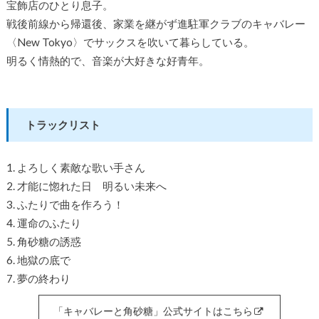
宝飾店のひとり息子。
戦後前線から帰還後、家業を継がず進駐軍クラブのキャバレー
〈New Tokyo〉でサックスを吹いて暮らしている。
明るく情熱的で、音楽が大好きな好青年。
トラックリスト
1. よろしく素敵な歌い手さん
2. 才能に惚れた日 明るい未来へ
3. ふたりで曲を作ろう！
4. 運命のふたり
5. 角砂糖の誘惑
6. 地獄の底で
7. 夢の終わり
「キャバレーと角砂糖」公式サイトはこちら