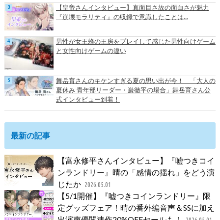
【皇帝さんインタビュー】真面目さ故の面白さが魅力
『崩壊モラリティ』の収録で意識したことは…
男性が女王蜂の王房をプレイして感じた男性向けゲーム
と女性向けゲームの違い
舞岳育さんのキケンすぎる夏の思い出が今！ 「大人の
夏休み 青年部リーダー・巌徹平の場合」舞岳育さん公
式インタビュー到着！
最新の記事
【富永修平さんインタビュー】『嘘つきコイ
ンランドリー』晴の「感情の揺れ」をどう演
じたか
2026.05.01
【5/1開催】『嘘つきコインランドリー』限
定グッズフェア！晴の番外編音声＆SSに加え
出演声優関連作20%OFFセールも！