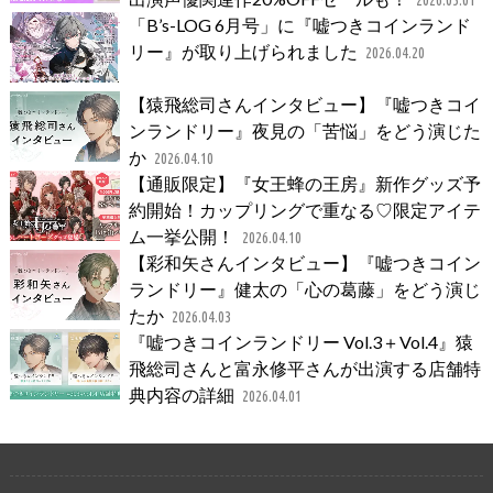
2026.05.01
「B’s-LOG 6月号」に『嘘つきコインランド
リー』が取り上げられました
2026.04.20
【猿飛総司さんインタビュー】『嘘つきコイ
ンランドリー』夜見の「苦悩」をどう演じた
か
2026.04.10
【通販限定】『女王蜂の王房』新作グッズ予
約開始！カップリングで重なる♡限定アイテ
ム一挙公開！
2026.04.10
【彩和矢さんインタビュー】『嘘つきコイン
ランドリー』健太の「心の葛藤」をどう演じ
たか
2026.04.03
『嘘つきコインランドリー Vol.3＋Vol.4』猿
飛総司さんと富永修平さんが出演する店舗特
典内容の詳細
2026.04.01