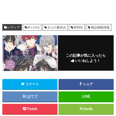
メディア
B's-LOG
大人の夏休み
彩和矢
雑誌掲載情報
この記事が気に入ったら
いいねしよう！
ツイート
シェア
はてブ
Pocket
feedly