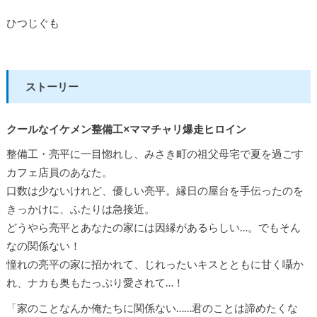
ひつじぐも
ストーリー
クールなイケメン整備工×ママチャリ爆走ヒロイン
整備工・亮平に一目惚れし、みさき町の祖父母宅で夏を過ごす
カフェ店員のあなた。
口数は少ないけれど、優しい亮平。縁日の屋台を手伝ったのを
きっかけに、ふたりは急接近。
どうやら亮平とあなたの家には因縁があるらしい…。でもそん
なの関係ない！
憧れの亮平の家に招かれて、じれったいキスとともに甘く囁か
れ、ナカも奥もたっぷり愛されて…！
「家のことなんか俺たちに関係ない……君のことは諦めたくな