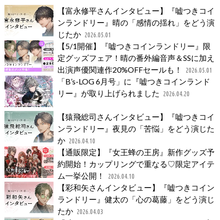
【富永修平さんインタビュー】『嘘つきコイ
ンランドリー』晴の「感情の揺れ」をどう演
じたか
2026.05.01
【5/1開催】『嘘つきコインランドリー』限
定グッズフェア！晴の番外編音声＆SSに加え
出演声優関連作20%OFFセールも！
2026.05.01
「B’s-LOG 6月号」に『嘘つきコインランド
リー』が取り上げられました
2026.04.20
【猿飛総司さんインタビュー】『嘘つきコイ
ンランドリー』夜見の「苦悩」をどう演じた
か
2026.04.10
【通販限定】『女王蜂の王房』新作グッズ予
約開始！カップリングで重なる♡限定アイテ
ム一挙公開！
2026.04.10
【彩和矢さんインタビュー】『嘘つきコイン
ランドリー』健太の「心の葛藤」をどう演じ
たか
2026.04.03