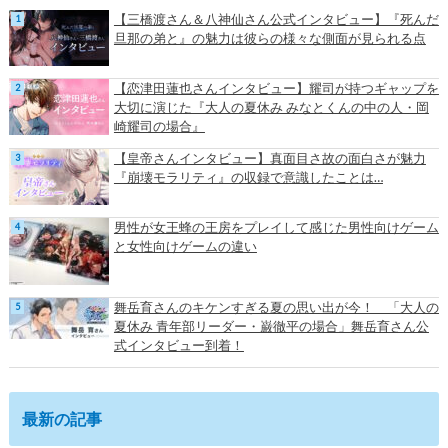
【三橋渡さん＆八神仙さん公式インタビュー】『死んだ
旦那の弟と』の魅力は彼らの様々な側面が見られる点
【恋津田蓮也さんインタビュー】耀司が持つギャップを
大切に演じた『大人の夏休み みなとくんの中の人・岡
崎耀司の場合』
【皇帝さんインタビュー】真面目さ故の面白さが魅力
『崩壊モラリティ』の収録で意識したことは…
男性が女王蜂の王房をプレイして感じた男性向けゲーム
と女性向けゲームの違い
舞岳育さんのキケンすぎる夏の思い出が今！ 「大人の
夏休み 青年部リーダー・巌徹平の場合」舞岳育さん公
式インタビュー到着！
最新の記事