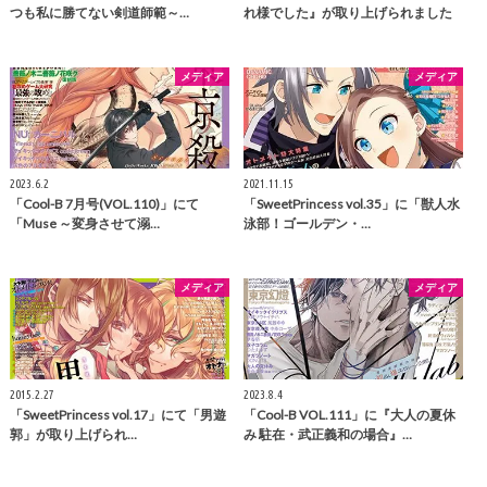
つも私に勝てない剣道師範～…
れ様でした』が取り上げられました
メディア
メディア
2023.6.2
2021.11.15
「Cool-B 7月号(VOL.110)」にて
「SweetPrincess vol.35」に「獣人水
「Muse ～変身させて溺…
泳部！ゴールデン・…
メディア
メディア
2015.2.27
2023.8.4
「SweetPrincess vol.17」にて「男遊
「Cool-B VOL.111」に『大人の夏休
郭」が取り上げられ…
み 駐在・武正義和の場合』…