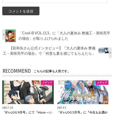
「Cool-B VOL.113」に「大人の夏休み 整備工・美咲亮平
の場合」が取り上げられました
【彩和矢さん公式インタビュー】『大人の夏休み 整備
工・美咲亮平の場合』で「何度も夏を感じてもらえたら」
RECOMMEND
こちらの記事も人気です。
メディア
メディア
2023.7.20
2025.4.5
「B’s-LOG 9月号」にて「Muse ～い
「B’s-LOG 5月号」に『今生もお憑か