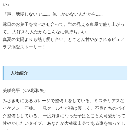
い」
「声、我慢しないで……。俺しかいないんだから……」
縁日のお菓子を食べさせ合って。蛍の見える東屋で盛り上がっ
て。 大好きな人だからこんなに気持ちいい……。
真夏の太陽よりも熱く愛し合い、とことん甘やかされるピュア
ラブ溺愛ストーリー！
人物紹介
美咲亮平（CV.彩和矢）
みさき町にあるガレージで整備工をしている、ミステリアスな
イケメン一匹狼。 一見クールだが根は優しく、不良たちのバイ
ク整備もしている。 一度好きになった子はとことん可愛がって
甘やかしたいタイプ。 あなたが大林家出身である事を知ってし