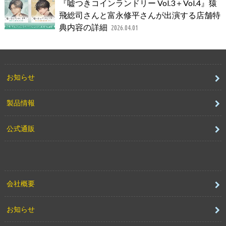
『嘘つきコインランドリー Vol.3＋Vol.4』猿
飛総司さんと富永修平さんが出演する店舗特
典内容の詳細
2026.04.01
お知らせ
製品情報
公式通販
会社概要
お知らせ