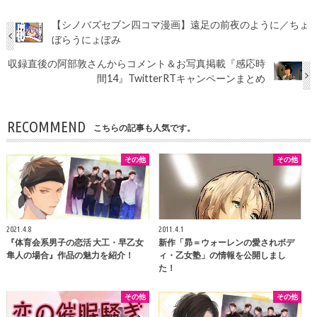
【シノバズセブン四コマ漫画】遠足の前夜のように／ちょ
ぼらうにょぽみ
収録直後の阿部敦さんからコメント＆お写真掲載『感応時
間14』TwitterRTキャンペーンまとめ
RECOMMEND
こちらの記事も人気です。
その他
その他
2021.4.8
2011.4.1
『体育会系男子の恋活 大工・早乙女
新作「昴＝ウォーレンの愛されボデ
隼人の場合』作品の魅力を紹介！
ィ・乙女塾」の情報を公開しまし
た！
その他
その他