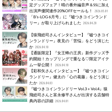
定グッズフェア！晴の番外編音声＆SSに加え
出演声優関連作20%OFFセールも！
2026.05.01
「B’s-LOG 6月号」に『嘘つきコインランド
リー』が取り上げられました
2026.04.20
【猿飛総司さんインタビュー】『嘘つきコイ
ンランドリー』夜見の「苦悩」をどう演じた
か
2026.04.10
【通販限定】『女王蜂の王房』新作グッズ予
約開始！カップリングで重なる♡限定アイテ
ム一挙公開！
2026.04.10
【彩和矢さんインタビュー】『嘘つきコイン
ランドリー』健太の「心の葛藤」をどう演じ
たか
2026.04.03
『嘘つきコインランドリー Vol.3＋Vol.4』猿
飛総司さんと富永修平さんが出演する店舗特
典内容の詳細
2026.04.01