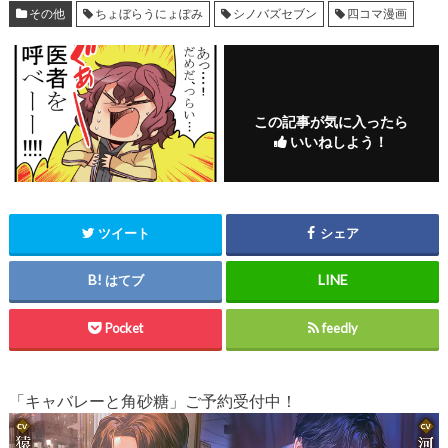
その他
ちょぼらうにょぽみ
シノバズセブン
四コマ漫画
この記事が気に入ったら
いいねしよう！
ツイート
シェア
はてブ
Pocket
feedly
「キャバレーと角砂糖」ご予約受付中！