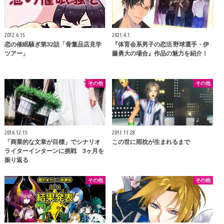
2012.6.15
2021.4.1
恋の催眠騒ぎ第32話「骨董品店見学
『体育会系男子の恋活 野球選手・伊
ツアー」
藤勇大の場合』作品の魅力を紹介！
その他
その他
2016.12.15
2011.11.28
「商業的な文章が目標」でシナリオ
この世に雨枕が生まれるまで
ライターインターンに挑戦 3ヶ月を
振り返る
その他
その他