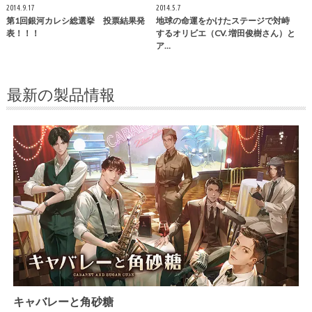
2014.9.17
2014.5.7
第1回銀河カレシ総選挙 投票結果発
地球の命運をかけたステージで対峙
表！！！
するオリビエ（CV. 増田俊樹さん）と
ア…
最新の製品情報
キャバレーと角砂糖