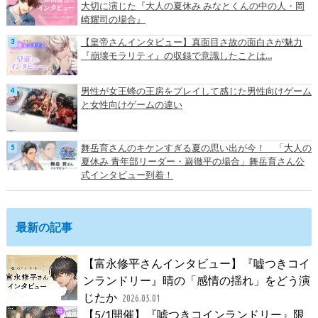
大切に演じた『大人の夏休み みなとくんの中の人・岡
崎耀司の場合』
【皇帝さんインタビュー】真面目さ故の面白さが魅力
『崩壊モラリティ』の収録で意識したことは…
男性が女王蜂の王房をプレイして感じた男性向けゲーム
と女性向けゲームの違い
舞岳育さんのキケンすぎる夏の思い出が今！ 「大人の
夏休み 青年部リーダー・巌徹平の場合」舞岳育さん公
式インタビュー到着！
最新の記事
【富永修平さんインタビュー】『嘘つきコイ
ンランドリー』晴の「感情の揺れ」をどう演
じたか
2026.05.01
【5/1開催】『嘘つきコインランドリー』限