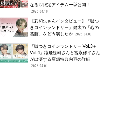
なる♡限定アイテム一挙公開！
2026.04.10
【彩和矢さんインタビュー】『嘘つ
きコインランドリー』健太の「心の
葛藤」をどう演じたか
2026.04.03
『嘘つきコインランドリー Vol.3＋
Vol.4』猿飛総司さんと富永修平さん
が出演する店舗特典内容の詳細
2026.04.01