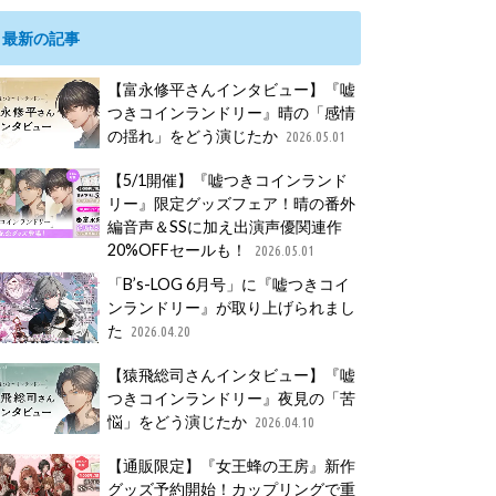
最新の記事
【富永修平さんインタビュー】『嘘
つきコインランドリー』晴の「感情
の揺れ」をどう演じたか
2026.05.01
【5/1開催】『嘘つきコインランド
リー』限定グッズフェア！晴の番外
編音声＆SSに加え出演声優関連作
20%OFFセールも！
2026.05.01
「B’s-LOG 6月号」に『嘘つきコイ
ンランドリー』が取り上げられまし
た
2026.04.20
【猿飛総司さんインタビュー】『嘘
つきコインランドリー』夜見の「苦
悩」をどう演じたか
2026.04.10
【通販限定】『女王蜂の王房』新作
グッズ予約開始！カップリングで重