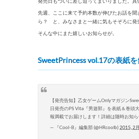
発売日もついに差し迫ってまいりました。具体的
先週、ここに来て予約本数が伸びたお話を聞
ら？ と、みなさまと一緒に気もそぞろに発
そんな中にまた嬉しいお知らせが。
SweetPrincess vol.17
【発売告知】乙女ゲームOnlyマガジンSweet
日発売のPS Vita『男遊郭』を表紙＆
報満載でお届けします！詳細は随時お知ら
— 『Cool-B』編集部 (@HRcoolb)
2015, 2