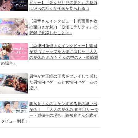
ビュー】『死んだ旦那の弟と』の魅力
は彼らの様々な側面が見られる点
【皇帝さんインタビュー】真面目さ故
の面白さが魅力『崩壊モラリティ』の
収録で意識したことは…
【恋津田蓮也さんインタビュー】耀司
が持つギャップを大切に演じた『大人
の夏休み みなとくんの中の人・岡崎耀
司の場合』
男性が女王蜂の王房をプレイして感じ
た男性向けゲームと女性向けゲームの
違い
舞岳育さんのキケンすぎる夏の思い出
が今！ 「大人の夏休み 青年部リーダ
ー・巌徹平の場合」舞岳育さん公式イ
ンタビュー到着！