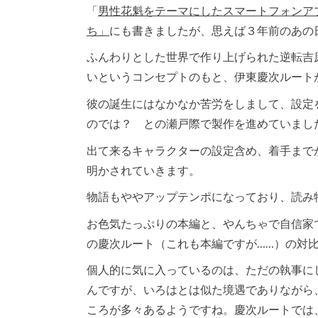
「
男性花魁をテーマにしたスマートフォンアプ
ち」
にも書きましたが、思えば３年前のあの
ふんわりとした世界で作り上げられた逆転吉
いというコンセプトのもと、伊東慶次ルート
彼の誕生にはなかなか苦労をしまして、設定
のでは？ との瀬戸際で製作を進めていまし
出て来るキャラクターの設定含め、着手まで
明かされていきます。
物語もややアップテンポになっており、読み
お色気たっぷりの本編と、やんちゃで自信家
の慶次ルート（これも本編ですが……）の対
個人的に気に入っているのは、ただの執事に
んですが、いろはとは似た境遇でありながら
ころが多々あるようですね。慶次ルートでは