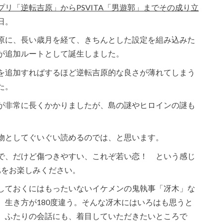
リ「逆転吉原」からPSVITA「男遊郭」までその成り立
日。
原に、長い歳月を経て、きちんとした設定を組み込みた
が追加ルートとして誕生しました。
を追加すればするほど逆転吉原的な良さが薄れてしまう
た。
が非常に長くかかりましたが、島の謎やヒロインの謎も
物としてぐいぐい読めるのでは、と思います。
で、だけど傷つきやすい、これぞ若い恋！ という感じ
比をお楽しみください。
しておくにはもったいないイケメンの鬼執事「冴木」な
、生き方が180度違う。そんな冴木にはいろはも思うと
、ふたりの会話にも、着目していただきたいところで