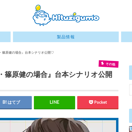
製品情報
官・篠原健の場合』台本シナリオ公開♡
その他
官・篠原健の場合』台本シナリオ公開
はてブ
Pocket