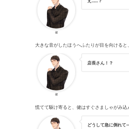
え……？
健
大きな音がしたほうへふたりが目を向けると
店長さん！？
健
慌てて駆け寄ると、健はすぐさましゃがみ込
どうして急に倒れて—