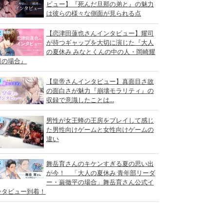
ビュー】『死んだ旦那の弟と』の魅力
は彼らの様々な側面が見られる点
【恋津田蓮也さんインタビュー】耀司
が持つギャップを大切に演じた『大人
の夏休み みなとくんの中の人・岡崎耀
司の場合』
【皇帝さんインタビュー】真面目さ故
の面白さが魅力『崩壊モラリティ』の
収録で意識したことは…
男性が女王蜂の王房をプレイして感じ
た男性向けゲームと女性向けゲームの
違い
舞岳育さんのキケンすぎる夏の思い出
が今！ 「大人の夏休み 青年部リーダ
ー・巌徹平の場合」舞岳育さん公式イ
ンタビュー到着！