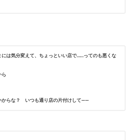
。
まには気分変えて、ちょっといい店で……ってのも悪くな
から
いからな？ いつも通り店の片付けして——