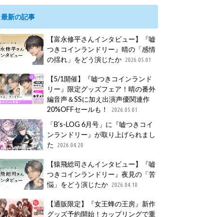
最新の記事
【富永修平さんインタビュー】『嘘
つきコインランドリー』晴の「感情
の揺れ」をどう演じたか
2026.05.01
【5/1開催】『嘘つきコインランド
リー』限定グッズフェア！晴の番外
編音声＆SSに加え出演声優関連作
20%OFFセールも！
2026.05.01
「B’s-LOG 6月号」に『嘘つきコイ
ンランドリー』が取り上げられまし
た
2026.04.20
【猿飛総司さんインタビュー】『嘘
つきコインランドリー』夜見の「苦
悩」をどう演じたか
2026.04.10
【通販限定】『女王蜂の王房』新作
グッズ予約開始！カップリングで重