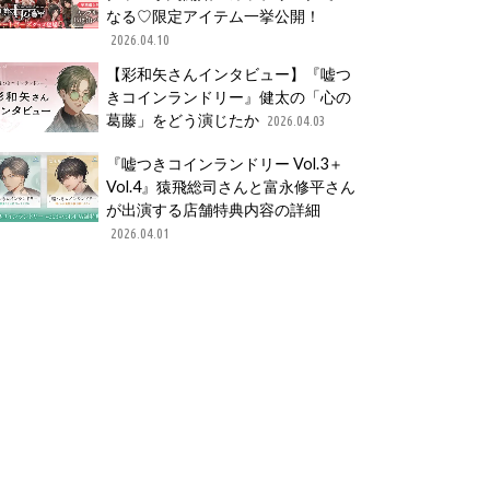
なる♡限定アイテム一挙公開！
2026.04.10
【彩和矢さんインタビュー】『嘘つ
きコインランドリー』健太の「心の
葛藤」をどう演じたか
2026.04.03
『嘘つきコインランドリー Vol.3＋
Vol.4』猿飛総司さんと富永修平さん
が出演する店舗特典内容の詳細
2026.04.01