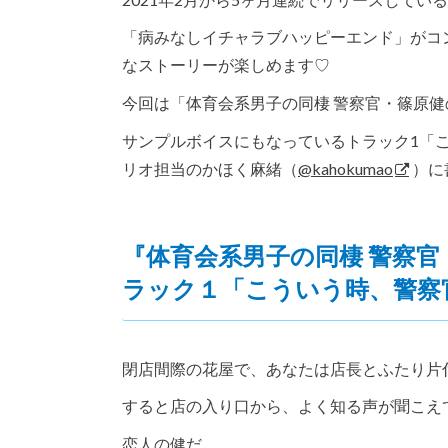
「病みなしイチャラブハッピーエンド」がコ
なストーリーが楽しめます♡
今回は「体育会系男子の同棲 警察官・篠原
サンプルボイスにもなっているトラック1「
リオ担当のかほく麻緒（
@kahokumao
）に
『体育会系男子の同棲 警察
ラック１「こういう時、警察
閉店間際の花屋で、あなたは店長とふたり片
すると店の入り口から、よく知る声が聞こえ
恋人の健だ。