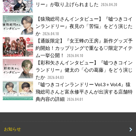
リー』が取り上げられました
2026.04.20
【猿飛総司さんインタビュー】『嘘つきコイ
ンランドリー』夜見の「苦悩」をどう演じた
か
2026.04.10
【通販限定】『女王蜂の王房』新作グッズ予
約開始！カップリングで重なる♡限定アイテ
ム一挙公開！
2026.04.10
【彩和矢さんインタビュー】『嘘つきコイン
ランドリー』健太の「心の葛藤」をどう演じ
たか
2026.04.03
『嘘つきコインランドリー Vol.3＋Vol.4』猿
飛総司さんと富永修平さんが出演する店舗特
典内容の詳細
2026.04.01
お知らせ