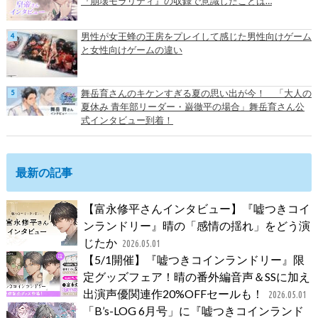
『崩壊モラリティ』の収録で意識したことは…
男性が女王蜂の王房をプレイして感じた男性向けゲーム
と女性向けゲームの違い
舞岳育さんのキケンすぎる夏の思い出が今！ 「大人の
夏休み 青年部リーダー・巌徹平の場合」舞岳育さん公
式インタビュー到着！
最新の記事
【富永修平さんインタビュー】『嘘つきコイ
ンランドリー』晴の「感情の揺れ」をどう演
じたか
2026.05.01
【5/1開催】『嘘つきコインランドリー』限
定グッズフェア！晴の番外編音声＆SSに加え
出演声優関連作20%OFFセールも！
2026.05.01
「B’s-LOG 6月号」に『嘘つきコインランド