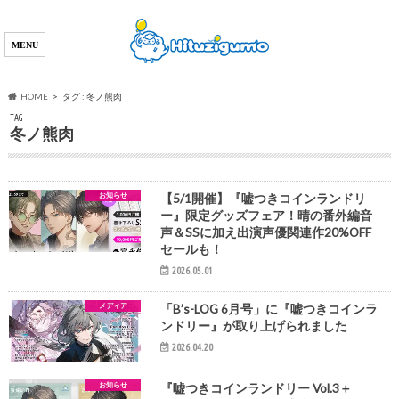
HOME
タグ : 冬ノ熊肉
TAG
冬ノ熊肉
お知らせ
【5/1開催】『嘘つきコインランドリ
ー』限定グッズフェア！晴の番外編音
声＆SSに加え出演声優関連作20%OFF
セールも！
2026.05.01
メディア
「B’s-LOG 6月号」に『嘘つきコインラ
ンドリー』が取り上げられました
2026.04.20
お知らせ
『嘘つきコインランドリー Vol.3＋