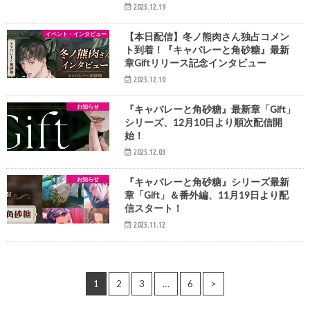
2025.12.19
イベント・インタビュー
【本日配信】冬ノ熊肉さん独占コメン
ト到着！『キャバレーと角砂糖』最新
章Giftリリース記念インタビュー
2025.12.10
お知らせ
『キャバレーと角砂糖』最新章「Gift」
シリーズ、12月10日より順次配信開
始！
2025.12.03
お知らせ
『キャバレーと角砂糖』シリーズ最新
章「Gift」＆番外編、11月19日より配
信スタート！
2025.11.12
1
2
3
…
6
>