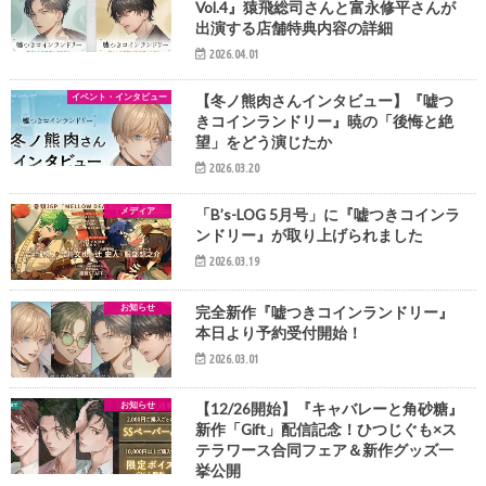
Vol.4』猿飛総司さんと富永修平さんが
出演する店舗特典内容の詳細
2026.04.01
イベント・インタビュー
【冬ノ熊肉さんインタビュー】『嘘つ
きコインランドリー』暁の「後悔と絶
望」をどう演じたか
2026.03.20
メディア
「B’s-LOG 5月号」に『嘘つきコインラ
ンドリー』が取り上げられました
2026.03.19
お知らせ
完全新作『嘘つきコインランドリー』
本日より予約受付開始！
2026.03.01
お知らせ
【12/26開始】『キャバレーと角砂糖』
新作「Gift」配信記念！ひつじぐも×ス
テラワース合同フェア＆新作グッズ一
挙公開