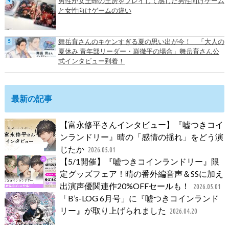
男性が女王蜂の王房をプレイして感じた男性向けゲーム
と女性向けゲームの違い
舞岳育さんのキケンすぎる夏の思い出が今！ 「大人の
夏休み 青年部リーダー・巌徹平の場合」舞岳育さん公
式インタビュー到着！
最新の記事
【富永修平さんインタビュー】『嘘つきコイ
ンランドリー』晴の「感情の揺れ」をどう演
じたか
2026.05.01
【5/1開催】『嘘つきコインランドリー』限
定グッズフェア！晴の番外編音声＆SSに加え
出演声優関連作20%OFFセールも！
2026.05.01
「B’s-LOG 6月号」に『嘘つきコインランド
リー』が取り上げられました
2026.04.20