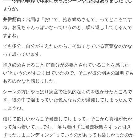
――今回の収録で印象に残ったシーンや台詞はありましたでし
ょうか。
井伊筋肉：
台詞は「おいで、抱き締めさせて」ってところです
ね。お兄ちゃんっぽいなっていうのと、繰り返し出てくるんで
すよね。
でも多分、自分が甘えたいからこそ出てきている言葉なのかな
って思っています。
抱き締めさせることで”自分が必要とされていることを感じた
い”というのがすごく出ていたので、そこが彼の弱さの証明でも
あるのかなと感じました。
シーンの方はやっぱり病室で狂気的なものを覗かせたところで
す。彼の中で溜まっていた色んなものが爆発してしまったんで
しょうね。
信じて欲しいからこそ暴走してしまって、そこから真相がわか
って落ち着いて……でも、”落ち着けずに暴走状態をずっと引き
ずったままエンディング”っていうのがあっても楽しかったのか