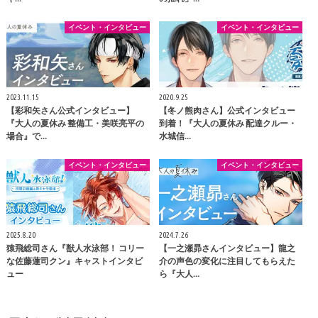
イベント・インタビュー
イベント・インタビュー
2023.11.15
2020.9.25
【彩和矢さん公式インタビュー】
【冬ノ熊肉さん】公式インタビュー
『大人の夏休み 整備工・美咲亮平の
到着！『大人の夏休み 配達クルー・
場合』で…
水城信…
イベント・インタビュー
イベント・インタビュー
2025.8.20
2024.7.26
猿飛総司さん『獣人水泳部！ コリー
【一之瀬昴さんインタビュー】龍之
な佐藤蓮司クン』キャストインタビ
介の声色の変化に注目してもらえた
ュー
ら『大人…