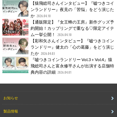
【猿飛総司さんインタビュー】『嘘つきコイ
ンランドリー』夜見の「苦悩」をどう演じた
か
2026.04.10
【通販限定】『女王蜂の王房』新作グッズ予
約開始！カップリングで重なる♡限定アイテ
ム一挙公開！
2026.04.10
【彩和矢さんインタビュー】『嘘つきコイン
ランドリー』健太の「心の葛藤」をどう演じ
たか
2026.04.03
『嘘つきコインランドリー Vol.3＋Vol.4』猿
飛総司さんと富永修平さんが出演する店舗特
典内容の詳細
2026.04.01
お知らせ
製品情報