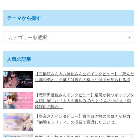
テーマから探す
人気の記事
【三橋渡さん＆八神仙さん公式インタビュー】『死んだ
旦那の弟と』の魅力は彼らの様々な側面が見られる点
【恋津田蓮也さんインタビュー】耀司が持つギャップを
大切に演じた『大人の夏休み みなとくんの中の人・岡
崎耀司の場合』
【皇帝さんインタビュー】真面目さ故の面白さが魅力
『崩壊モラリティ』の収録で意識したことは…