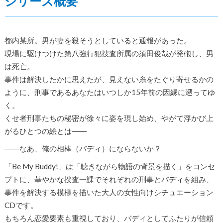
シリーズ概要
都内某所。男が妻を殺そうとしていると通報があった。
現場に駆けつけた第八強行犯捜査所属の須田俊哉が発砲し、男
は死亡。
事件は解決したかに思えたが、見えない糸をたぐり寄せるかの
ように、刑事であるあなたはいつしか15年前の因縁に遡ってゆ
く。
くせ者刑事たちの秘密が徐々に姿を現し始め、やがて浮かび上
がるひとつの絵とは――
――なあ、俺の相棒（バディ）にならないか？
「Be My Buddy!」は「聴きながら物語の背景を描く」をコンセ
プトに、華やかな捜査一課でそれぞれの刑事とバディを組み、
事件を解決する模様を描いた大人の女性向けシチュエーション
CDです。
もちろん恋愛要素も重視しており、バディとしてふたりが信頼