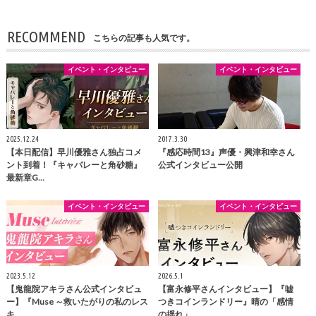
RECOMMEND
こちらの記事も人気です。
イベント・インタビュー
イベント・インタビュー
2025.12.24
2017.3.30
【本日配信】早川優雅さん独占コメ
『感応時間13』声優・興津和幸さん
ント到着！『キャバレーと角砂糖』
公式インタビュー公開
最新章G…
イベント・インタビュー
イベント・インタビュー
2023.5.12
2026.5.1
【鬼龍院アキラさん公式インタビュ
【富永修平さんインタビュー】『嘘
ー】『Muse ～救いたがりの私のレス
つきコインランドリー』晴の「感情
キ…
の揺れ」…