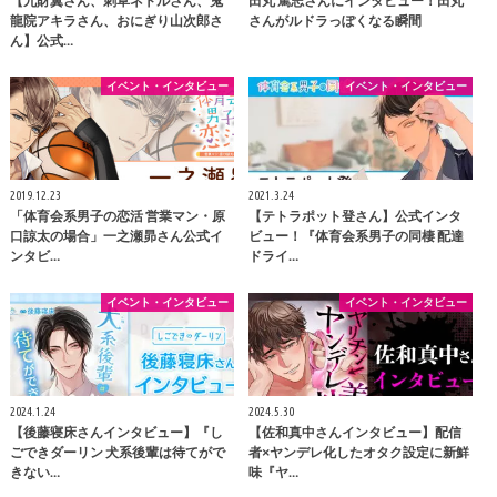
【九財翼さん、刺草ネトルさん、鬼
田丸 篤志さんにインタビュー！田丸
龍院アキラさん、おにぎり山次郎さ
さんがルドラっぽくなる瞬間
ん】公式…
イベント・インタビュー
イベント・インタビュー
2019.12.23
2021.3.24
「体育会系男子の恋活 営業マン・原
【テトラポット登さん】公式インタ
口諒太の場合」一之瀬昴さん公式イ
ビュー！『体育会系男子の同棲 配達
ンタビ…
ドライ…
イベント・インタビュー
イベント・インタビュー
2024.1.24
2024.5.30
【後藤寝床さんインタビュー】『し
【佐和真中さんインタビュー】配信
ごできダーリン 犬系後輩は待てがで
者×ヤンデレ化したオタク設定に新鮮
きない…
味『ヤ…