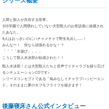
シリーズ概要
人間と獣人が共存する世界。
101学園で人間慣れしていない犬型獣人のお世話係に抜擢され
たあなた。
4人はおっきいのにハチャメチャで野生丸出し……！
みんなー！ 何なら頑張れるかな！？
「「「「水遊び」」」」
こうして獣人水泳部が結成された！！
獣人水泳部！とは犬型獣人たちと音声でイチャラブを繰り広げ
るシチュエーションCDです♪
シリーズコンセプトである「病みなしイチャラブハッピーエン
ド」そのままに夢のモフモフライフを描きます！
後藤寝床さん公式インタビュー