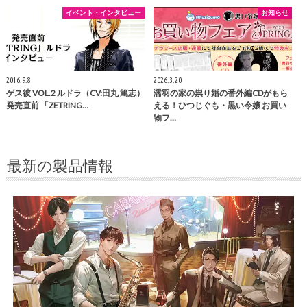
イベント・インタビュー
お知らせ
2016.9.8
2026.3.20
ゲス彼 VOL.2 ルドラ（CV:田丸 篤志）
濡羽の家の祟り婚の番外編CDがもら
発売直前 「ZETRING…
える！ひつじぐも・黒い令嬢 お買い
物フ…
最新の製品情報