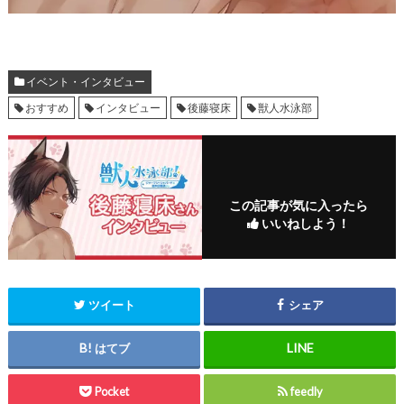
イベント・インタビュー
おすすめ
インタビュー
後藤寝床
獣人水泳部
この記事が気に入ったら
いいねしよう！
ツイート
シェア
はてブ
Pocket
feedly