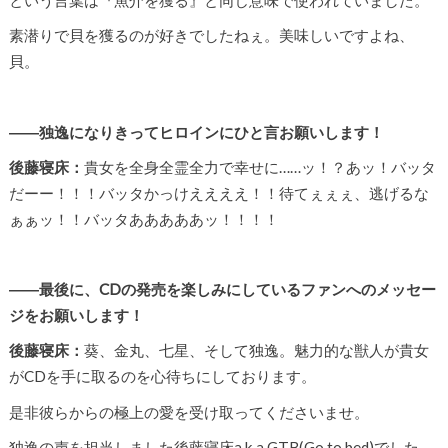
という言葉は『魚介を獲る』と同じ意味で使われていました。
素潜りで貝を獲るのが好きでしたねぇ。美味しいですよね、
貝。
――独逸になりきってヒロインにひと言お願いします！
後藤寝床：
貴女を全身全霊全力で幸せに……ッ！？あッ！バッタ
だーー！！！バッタかっけええええ！！待てぇぇぇ、逃げるな
ぁぁッ！！バッタあああああッ！！！！
――最後に、CDの発売を楽しみにしているファンへのメッセー
ジをお願いします！
後藤寝床：
葵、金丸、七星、そして独逸。魅力的な獣人が貴女
がCDを手に取るのを心待ちにしております。
是非彼らからの極上の愛を受け取ってくださいませ。
独逸の声を担当しました後藤寝床a.k.a GTB(Go to bed)でした。