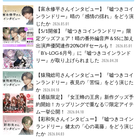
【富永修平さんインタビュー】『嘘つきコイ
ンランドリー』晴の「感情の揺れ」をどう演
じたか
2026.05.01
【5/1開催】『嘘つきコインランドリー』限
定グッズフェア！晴の番外編音声＆SSに加え
出演声優関連作20%OFFセールも！
2026.05.01
「B’s-LOG 6月号」に『嘘つきコインランド
リー』が取り上げられました
2026.04.20
【猿飛総司さんインタビュー】『嘘つきコイ
ンランドリー』夜見の「苦悩」をどう演じた
か
2026.04.10
【通販限定】『女王蜂の王房』新作グッズ予
約開始！カップリングで重なる♡限定アイテ
ム一挙公開！
2026.04.10
【彩和矢さんインタビュー】『嘘つきコイン
ランドリー』健太の「心の葛藤」をどう演じ
たか
2026.04.03