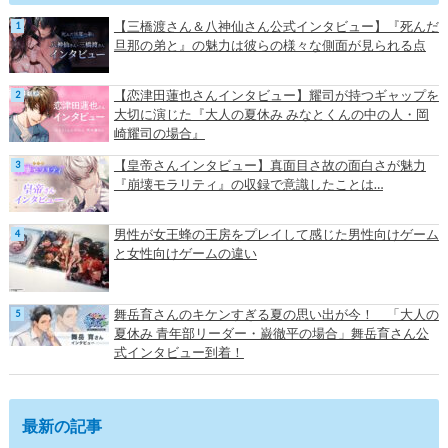
【三橋渡さん＆八神仙さん公式インタビュー】『死んだ
旦那の弟と』の魅力は彼らの様々な側面が見られる点
【恋津田蓮也さんインタビュー】耀司が持つギャップを
大切に演じた『大人の夏休み みなとくんの中の人・岡
崎耀司の場合』
【皇帝さんインタビュー】真面目さ故の面白さが魅力
『崩壊モラリティ』の収録で意識したことは…
男性が女王蜂の王房をプレイして感じた男性向けゲーム
と女性向けゲームの違い
舞岳育さんのキケンすぎる夏の思い出が今！ 「大人の
夏休み 青年部リーダー・巌徹平の場合」舞岳育さん公
式インタビュー到着！
最新の記事