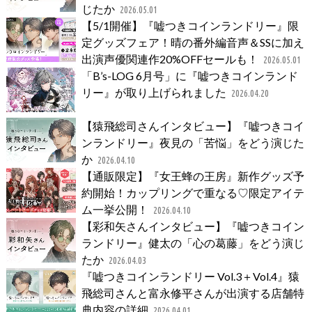
じたか
2026.05.01
【5/1開催】『嘘つきコインランドリー』限
定グッズフェア！晴の番外編音声＆SSに加え
出演声優関連作20%OFFセールも！
2026.05.01
「B’s-LOG 6月号」に『嘘つきコインランド
リー』が取り上げられました
2026.04.20
【猿飛総司さんインタビュー】『嘘つきコイ
ンランドリー』夜見の「苦悩」をどう演じた
か
2026.04.10
【通販限定】『女王蜂の王房』新作グッズ予
約開始！カップリングで重なる♡限定アイテ
ム一挙公開！
2026.04.10
【彩和矢さんインタビュー】『嘘つきコイン
ランドリー』健太の「心の葛藤」をどう演じ
たか
2026.04.03
『嘘つきコインランドリー Vol.3＋Vol.4』猿
飛総司さんと富永修平さんが出演する店舗特
典内容の詳細
2026.04.01