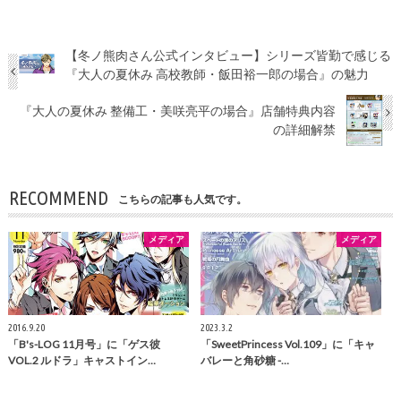
【冬ノ熊肉さん公式インタビュー】シリーズ皆勤で感じる
『大人の夏休み 高校教師・飯田裕一郎の場合』の魅力
『大人の夏休み 整備工・美咲亮平の場合』店舗特典内容
の詳細解禁
RECOMMEND
こちらの記事も人気です。
メディア
メディア
2016.9.20
2023.3.2
「B's-LOG 11月号」に「ゲス彼
「SweetPrincess Vol.109」に「キャ
VOL.2 ルドラ」キャストイン…
バレーと角砂糖 -…