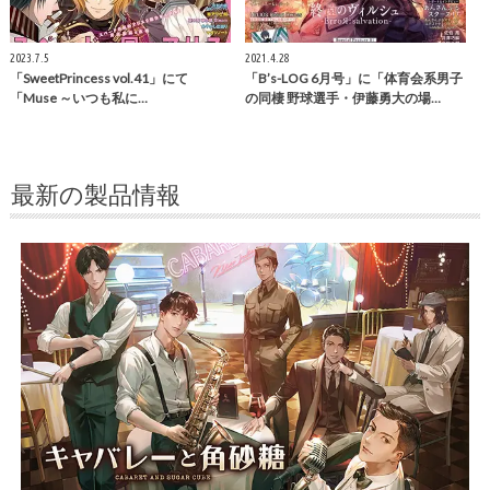
2023.7.5
2021.4.28
「SweetPrincess vol.41」にて
「B’s-LOG 6月号」に「体育会系男子
「Muse ～いつも私に…
の同棲 野球選手・伊藤勇大の場…
最新の製品情報