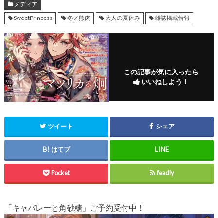
メディア
SweetPrincess
冬ノ熊肉
大人の夏休み
雑誌掲載情報
この記事が気に入ったら
いいねしよう！
ツイート
シェア
はてブ
Pocket
feedly
「キャバレーと角砂糖」ご予約受付中！