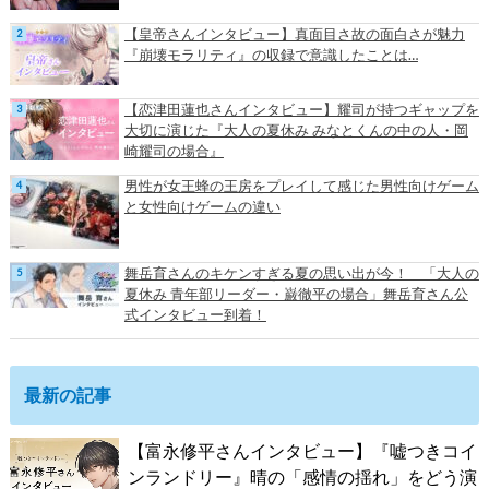
【皇帝さんインタビュー】真面目さ故の面白さが魅力
『崩壊モラリティ』の収録で意識したことは…
【恋津田蓮也さんインタビュー】耀司が持つギャップを
大切に演じた『大人の夏休み みなとくんの中の人・岡
崎耀司の場合』
男性が女王蜂の王房をプレイして感じた男性向けゲーム
と女性向けゲームの違い
舞岳育さんのキケンすぎる夏の思い出が今！ 「大人の
夏休み 青年部リーダー・巌徹平の場合」舞岳育さん公
式インタビュー到着！
最新の記事
【富永修平さんインタビュー】『嘘つきコイ
ンランドリー』晴の「感情の揺れ」をどう演