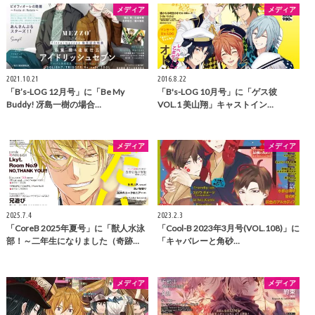
メディア
メディア
2021.10.21
2016.8.22
「B’s-LOG 12月号」に「Be My
「B's-LOG 10月号」に「ゲス彼
Buddy! 冴島一樹の場合…
VOL.1 美山翔」キャストイン…
メディア
メディア
2025.7.4
2023.2.3
「CoreB 2025年夏号」に「獣人水泳
「Cool-B 2023年3月号(VOL.108)」に
部！～二年生になりました（奇跡…
「キャバレーと角砂…
メディア
メディア