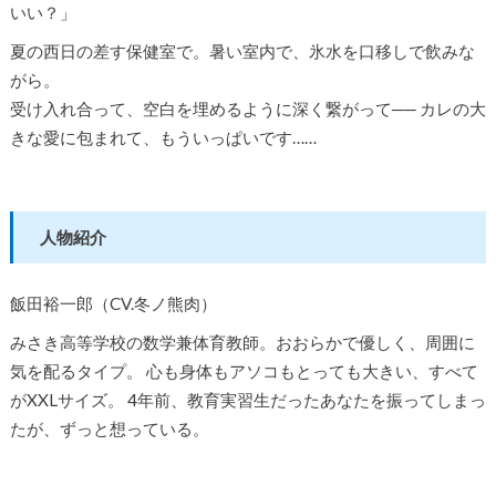
いい？」
夏の西日の差す保健室で。暑い室内で、氷水を口移しで飲みな
がら。
受け入れ合って、空白を埋めるように深く繋がって── カレの大
きな愛に包まれて、もういっぱいです……
人物紹介
飯田裕一郎（CV.冬ノ熊肉）
みさき高等学校の数学兼体育教師。おおらかで優しく、周囲に
気を配るタイプ。 心も身体もアソコもとっても大きい、すべて
がXXLサイズ。 4年前、教育実習生だったあなたを振ってしまっ
たが、ずっと想っている。