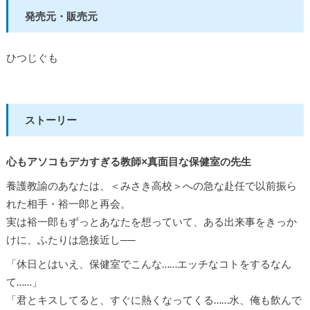
発売元・販売元
ひつじぐも
ストーリー
心もアソコもデカすぎる教師×真面目な保健室の先生
養護教諭のあなたは、＜みさき高校＞への急な赴任で以前振ら
れた相手・裕一郎と再会。
実は裕一郎もずっとあなたを想っていて、ある出来事をきっか
けに、ふたりは急接近し──
「休日とはいえ、保健室でこんな……エッチなコトをするなん
て……」
「君とキスしてると、すぐに熱くなってくる……水、俺も飲んで