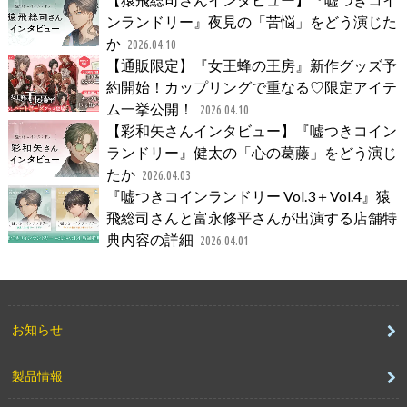
ンランドリー』夜見の「苦悩」をどう演じた
か
2026.04.10
【通販限定】『女王蜂の王房』新作グッズ予
約開始！カップリングで重なる♡限定アイテ
ム一挙公開！
2026.04.10
【彩和矢さんインタビュー】『嘘つきコイン
ランドリー』健太の「心の葛藤」をどう演じ
たか
2026.04.03
『嘘つきコインランドリー Vol.3＋Vol.4』猿
飛総司さんと富永修平さんが出演する店舗特
典内容の詳細
2026.04.01
お知らせ
製品情報