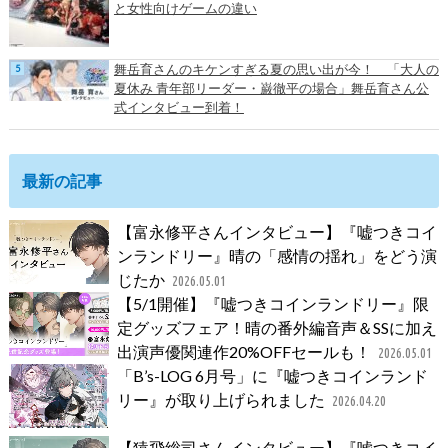
と女性向けゲームの違い
舞岳育さんのキケンすぎる夏の思い出が今！ 「大人の
夏休み 青年部リーダー・巌徹平の場合」舞岳育さん公
式インタビュー到着！
最新の記事
【富永修平さんインタビュー】『嘘つきコイ
ンランドリー』晴の「感情の揺れ」をどう演
じたか
2026.05.01
【5/1開催】『嘘つきコインランドリー』限
定グッズフェア！晴の番外編音声＆SSに加え
出演声優関連作20%OFFセールも！
2026.05.01
「B’s-LOG 6月号」に『嘘つきコインランド
リー』が取り上げられました
2026.04.20
【猿飛総司さんインタビュー】『嘘つきコイ