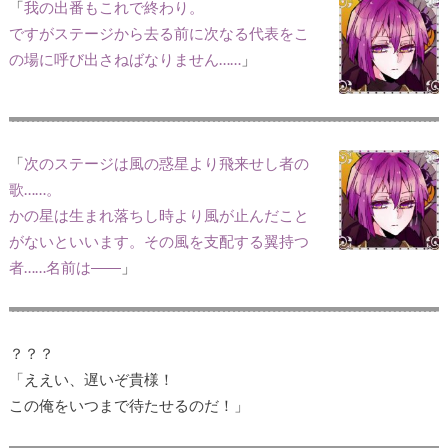
「
我の出番もこれで終わり。
ですがステージから去る前に次なる代表をこ
の場に呼び出さねばなりません……
」
「
次のステージは風の惑星より飛来せし者の
歌……。
かの星は生まれ落ちし時より風が止んだこと
がないといいます。その風を支配する翼持つ
者……名前は――
」
？？？
「ええい、遅いぞ貴様！
この俺をいつまで待たせるのだ！」