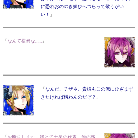
に恐れおののき媚びへつらって敬うがい
い！
」
「
なんて横暴な……
」
「
なんだ、チザネ、貴様もこの俺にひざまず
きたければ構わんのだぞ？
」
「
お断りします。我とて土星の代表。他の惑