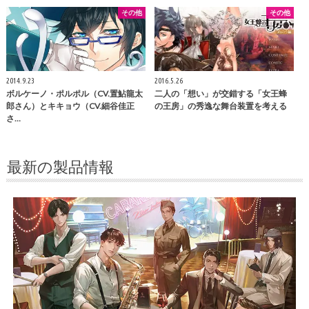
その他
その他
2014.9.23
2016.5.26
ボルケーノ・ポルポル（CV.置鮎龍太
二人の「想い」が交錯する「女王蜂
郎さん）とキキョウ（CV.細谷佳正
の王房」の秀逸な舞台装置を考える
さ…
最新の製品情報