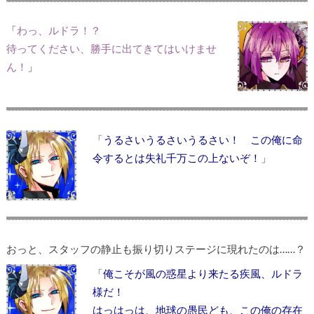
「
わっ、ルドラ！？
待ってください、勝手に出てきてはいけませ
ん！
」
「
うるさいうるさいうるさい！ この俺に命
令するとは失礼千万この上ないぞ！
」
おっと、スタッフの静止も振り切りステージに現れたのは……？
「
俺こそが風の惑星より来たる疾風、ルドラ
様だ！
はっはっは、地球の愚民ども、この俺の存在