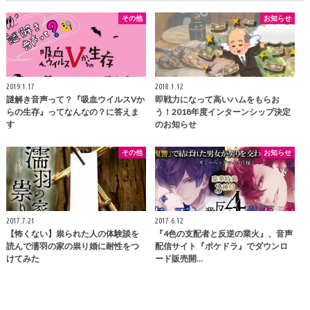
その他
お知らせ
2019.1.17
2018.1.12
謎解き音声って？『吸血ウイルスVか
即戦力になって高いハムをもらお
らの生存』ってなんなの？に答えま
う！2018年度インターンシップ決定
す
のお知らせ
その他
お知らせ
2017.7.21
2017.6.12
【怖くない】祟られた人の体験談を
『4色の支配者と反逆の業火』、音声
読んで濡羽の家の祟り婚に耐性をつ
配信サイト『ポケドラ』でダウンロ
けてみた
ード販売開…