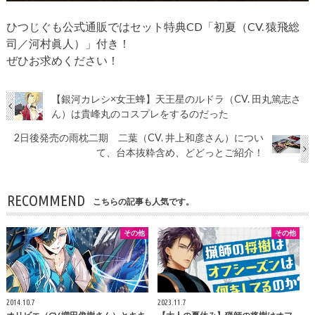
ひつじぐも公式通販ではセット特典CD「初夏（CV. 猿飛総
司／河村眞人）」付き！
ぜひお求めください！
【銀河カレシ×女王蜂】天王星のルドラ（CV. 田丸篤志さ
ん）は貴峰丸のコスプレをするのだった
2日後発売の雨枕二期 二葉（CV. 井上和彦さん）につい
て、台本抜粋含め、どどっとご紹介！
RECOMMEND
こちらの記事も人気です。
その他
その他
2014.10.7
2023.11.7