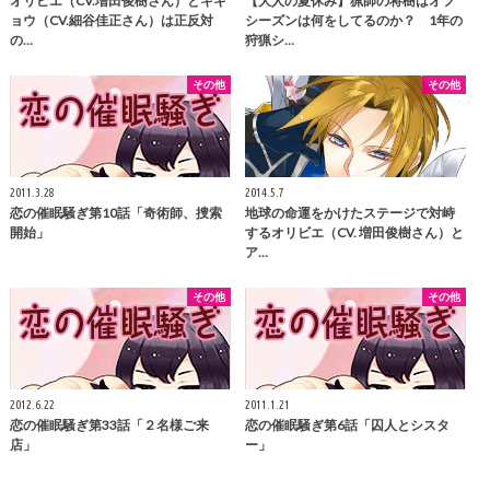
オリビエ（CV.増田俊樹さん）とキキ
【大人の夏休み】猟師の将樹はオフ
ョウ（CV.細谷佳正さん）は正反対
シーズンは何をしてるのか？ 1年の
の…
狩猟シ…
その他
その他
2011.3.28
2014.5.7
恋の催眠騒ぎ第10話「奇術師、捜索
地球の命運をかけたステージで対峙
開始」
するオリビエ（CV. 増田俊樹さん）と
ア…
その他
その他
2012.6.22
2011.1.21
恋の催眠騒ぎ第33話「２名様ご来
恋の催眠騒ぎ第6話「囚人とシスタ
店」
ー」