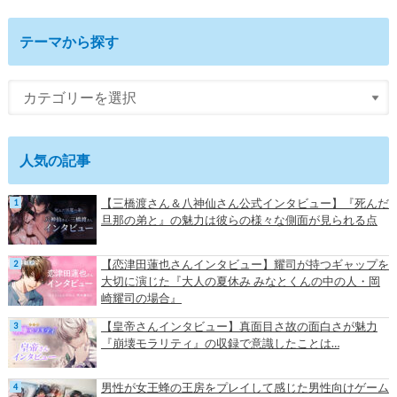
テーマから探す
人気の記事
【三橋渡さん＆八神仙さん公式インタビュー】『死んだ
旦那の弟と』の魅力は彼らの様々な側面が見られる点
【恋津田蓮也さんインタビュー】耀司が持つギャップを
大切に演じた『大人の夏休み みなとくんの中の人・岡
崎耀司の場合』
【皇帝さんインタビュー】真面目さ故の面白さが魅力
『崩壊モラリティ』の収録で意識したことは…
男性が女王蜂の王房をプレイして感じた男性向けゲーム