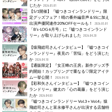
じたか
2026.05.01
【5/1開催】『嘘つきコインランドリー』限
定グッズフェア！晴の番外編音声＆SSに加え
出演声優関連作20%OFFセールも！
2026.05.01
「B’s-LOG 6月号」に『嘘つきコインランド
リー』が取り上げられました
2026.04.20
【猿飛総司さんインタビュー】『嘘つきコイ
ンランドリー』夜見の「苦悩」をどう演じた
か
2026.04.10
【通販限定】『女王蜂の王房』新作グッズ予
約開始！カップリングで重なる♡限定アイテ
ム一挙公開！
2026.04.10
【彩和矢さんインタビュー】『嘘つきコイン
ランドリー』健太の「心の葛藤」をどう演じ
たか
2026.04.03
『嘘つきコインランドリー Vol.3＋Vol.4』猿
飛総司さんと富永修平さんが出演する店舗特