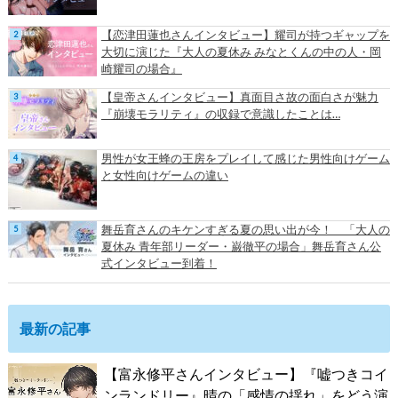
【恋津田蓮也さんインタビュー】耀司が持つギャップを
大切に演じた『大人の夏休み みなとくんの中の人・岡
崎耀司の場合』
【皇帝さんインタビュー】真面目さ故の面白さが魅力
『崩壊モラリティ』の収録で意識したことは…
男性が女王蜂の王房をプレイして感じた男性向けゲーム
と女性向けゲームの違い
舞岳育さんのキケンすぎる夏の思い出が今！ 「大人の
夏休み 青年部リーダー・巌徹平の場合」舞岳育さん公
式インタビュー到着！
最新の記事
【富永修平さんインタビュー】『嘘つきコイ
ンランドリー』晴の「感情の揺れ」をどう演