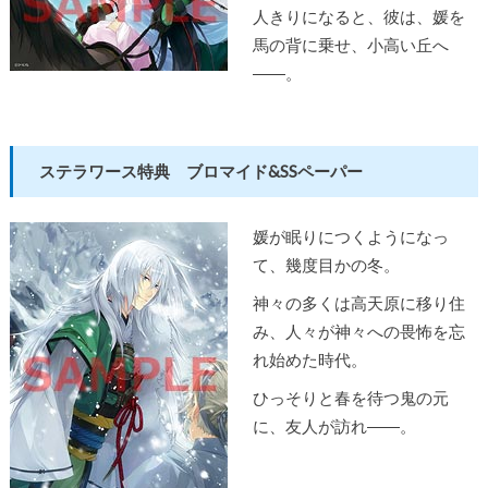
人きりになると、彼は、媛を
馬の背に乗せ、小高い丘へ
――。
ステラワース特典 ブロマイド&SSペーパー
媛が眠りにつくようになっ
て、幾度目かの冬。
神々の多くは高天原に移り住
み、人々が神々への畏怖を忘
れ始めた時代。
ひっそりと春を待つ鬼の元
に、友人が訪れ――。