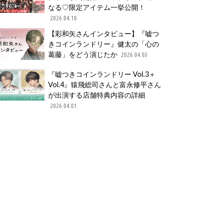
なる♡限定アイテム一挙公開！
2026.04.10
【彩和矢さんインタビュー】『嘘つ
きコインランドリー』健太の「心の
葛藤」をどう演じたか
2026.04.03
『嘘つきコインランドリー Vol.3＋
Vol.4』猿飛総司さんと富永修平さん
が出演する店舗特典内容の詳細
2026.04.01