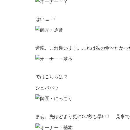
はい……？
紫龍、これ違います。これは私の食べたかっ
ではこちらは？
シュババッ
まぁ、先ほどより更に0.2秒も早い！ 見事