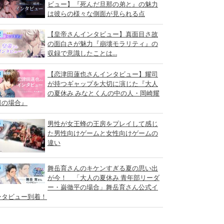
ビュー】『死んだ旦那の弟と』の魅力
は彼らの様々な側面が見られる点
【皇帝さんインタビュー】真面目さ故
の面白さが魅力『崩壊モラリティ』の
収録で意識したことは…
【恋津田蓮也さんインタビュー】耀司
が持つギャップを大切に演じた『大人
の夏休み みなとくんの中の人・岡崎耀
司の場合』
男性が女王蜂の王房をプレイして感じ
た男性向けゲームと女性向けゲームの
違い
舞岳育さんのキケンすぎる夏の思い出
が今！ 「大人の夏休み 青年部リーダ
ー・巌徹平の場合」舞岳育さん公式イ
ンタビュー到着！