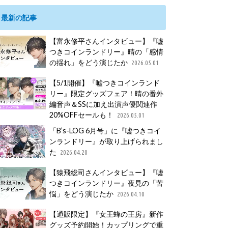
最新の記事
【富永修平さんインタビュー】『嘘
つきコインランドリー』晴の「感情
の揺れ」をどう演じたか
2026.05.01
【5/1開催】『嘘つきコインランド
リー』限定グッズフェア！晴の番外
編音声＆SSに加え出演声優関連作
20%OFFセールも！
2026.05.01
「B’s-LOG 6月号」に『嘘つきコイ
ンランドリー』が取り上げられまし
た
2026.04.20
【猿飛総司さんインタビュー】『嘘
つきコインランドリー』夜見の「苦
悩」をどう演じたか
2026.04.10
【通販限定】『女王蜂の王房』新作
グッズ予約開始！カップリングで重