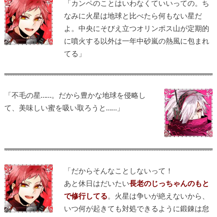
「カンペのことはいわなくていいっての。ち
なみに火星は地球と比べたら何もない星だ
よ。中央にそびえ立つオリンポス山が定期的
に噴火する以外は一年中砂嵐の熱風に包まれ
てる」
「不毛の星……。だから豊かな地球を侵略し
て、美味しい蜜を吸い取ろうと……」
「だからそんなことしないって！
あと休日はだいたい
長老のじっちゃんのもと
で修行してる
。火星は争いが絶えないから、
いつ何が起きても対処できるように鍛錬は怠