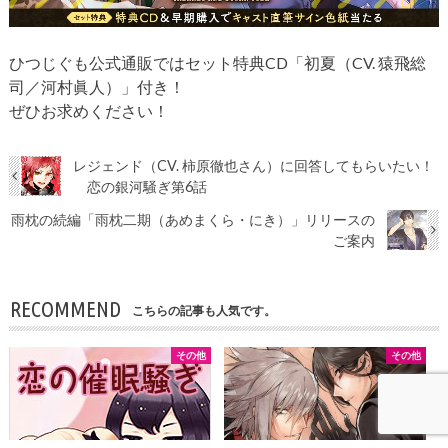
ひつじぐも公式通販ではセット特典CD「初夏（CV. 猿飛総
司／河村眞人）」付き！
ぜひお求めください！
レジェンド（CV. 柿原徹也さん）に回答してもらいたい！
恋の銀河騒ぎ第6話
雨枕の続編「雨枕二期（あめまくら・にき）」リリースの
ご案内
RECOMMEND
こちらの記事も人気です。
その他
その他