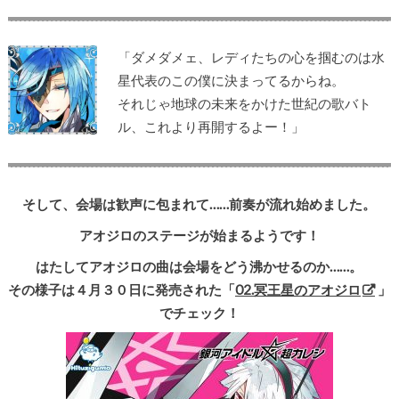
「ダメダメェ、レディたちの心を掴むのは水
星代表のこの僕に決まってるからね。
それじゃ地球の未来をかけた世紀の歌バト
ル、これより再開するよー！」
そして、会場は歓声に包まれて……前奏が流れ始めました。
アオジロのステージが始まるようです！
はたしてアオジロの曲は会場をどう沸かせるのか……。
その様子は４月３０日に発売された「
02.冥王星のアオジロ
」
でチェック！