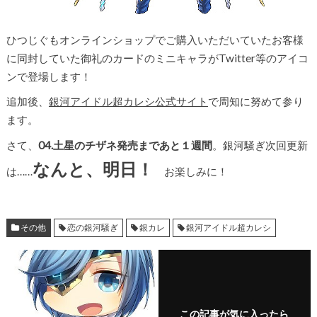
ひつじぐもオンラインショップでご購入いただいていたお客様
に同封していた御礼のカードのミニキャラがTwitter等のアイコ
ンで登場します！
追加後、
銀河アイドル超カレシ公式サイト
で周知に努めて参り
ます。
さて、
04.土星のチザネ発売まであと１週間
。銀河騒ぎ次回更新
なんと、明日！
は……
お楽しみに！
その他
恋の銀河騒ぎ
銀カレ
銀河アイドル超カレシ
この記事が気に入ったら