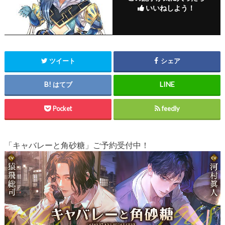
いいねしよう！
ツイート
シェア
はてブ
Pocket
feedly
「キャバレーと角砂糖」ご予約受付中！