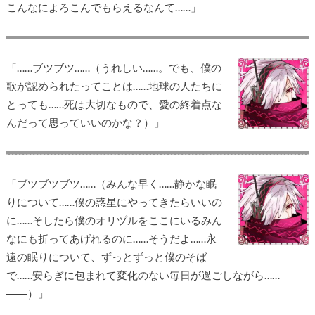
こんなによろこんでもらえるなんて……」
「……ブツブツ……（うれしい……。でも、僕の
歌が認められたってことは……地球の人たちに
とっても……死は大切なもので、愛の終着点な
んだって思っていいのかな？）」
「ブツブツブツ……（みんな早く……静かな眠
りについて……僕の惑星にやってきたらいいの
に……そしたら僕のオリヅルをここにいるみん
なにも折ってあげれるのに……そうだよ……永
遠の眠りについて、ずっとずっと僕のそば
で……安らぎに包まれて変化のない毎日が過ごしながら……
――）」