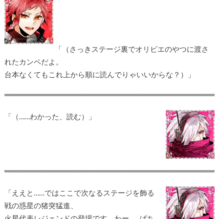
「（さっきステージ裏でオリビエのやつに渡さ
れたカンペだよ。
台本なくてもこれ上から順に読んでりゃいいからな？）」
「（……わかった、読む）」
「ええと……ではここで次なるステージを飾る
戦の惑星の猪突猛進、
火星代表レジェンドの登場です、わー……ぱち