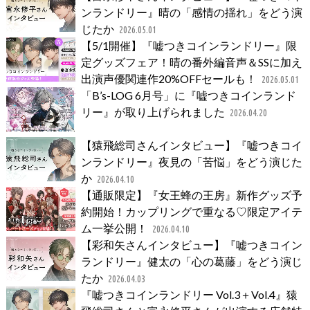
ンランドリー』晴の「感情の揺れ」をどう演
じたか
2026.05.01
【5/1開催】『嘘つきコインランドリー』限
定グッズフェア！晴の番外編音声＆SSに加え
出演声優関連作20%OFFセールも！
2026.05.01
「B’s-LOG 6月号」に『嘘つきコインランド
リー』が取り上げられました
2026.04.20
【猿飛総司さんインタビュー】『嘘つきコイ
ンランドリー』夜見の「苦悩」をどう演じた
か
2026.04.10
【通販限定】『女王蜂の王房』新作グッズ予
約開始！カップリングで重なる♡限定アイテ
ム一挙公開！
2026.04.10
【彩和矢さんインタビュー】『嘘つきコイン
ランドリー』健太の「心の葛藤」をどう演じ
たか
2026.04.03
『嘘つきコインランドリー Vol.3＋Vol.4』猿