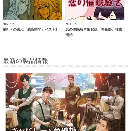
2012.2.25
2011.3.28
鬼むぅの選ぶ「感応時間」ベスト3
恋の催眠騒ぎ第10話「奇術師、捜索
開始」
最新の製品情報