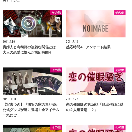
矢）」カ…
その他
その他
2011.5.10
2011.7.18
貴婦人と奇術師の複雑な関係とは
感応時間4 アンケート結果
大人の恋愛に悩んだ感応時間4
その他
その他
2023.10.31
2011.6.27
【写真つき】『濡羽の家の祟り婚』
恋の催眠騒ぎ第16話「脱出作戦に謎
公式グッズが遂に登場！全アイテム
の２人組登場！？」
一気にご…
その他
その他