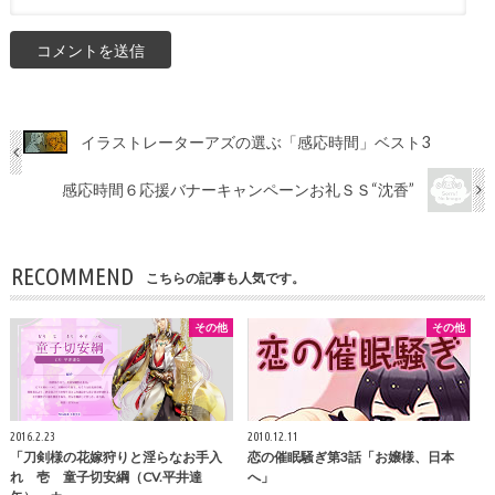
イラストレーターアズの選ぶ「感応時間」ベスト3
感応時間６応援バナーキャンペーンお礼ＳＳ“沈香”
RECOMMEND
こちらの記事も人気です。
その他
その他
2016.2.23
2010.12.11
「刀剣様の花嫁狩りと淫らなお手入
恋の催眠騒ぎ第3話「お嬢様、日本
れ 壱 童子切安綱（CV.平井達
へ」