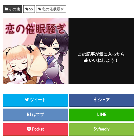
その他
SS
恋の催眠騒ぎ
この記事が気に入ったら
いいねしよう！
ツイート
シェア
はてブ
Pocket
feedly