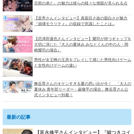
旦那の弟と』の魅力は彼らの様々な側面が見られる点
【皇帝さんインタビュー】真面目さ故の面白さが魅力
『崩壊モラリティ』の収録で意識したことは…
【恋津田蓮也さんインタビュー】耀司が持つギャップを
大切に演じた『大人の夏休み みなとくんの中の人・岡
崎耀司の場合』
男性が女王蜂の王房をプレイして感じた男性向けゲーム
と女性向けゲームの違い
舞岳育さんのキケンすぎる夏の思い出が今！ 「大人の
夏休み 青年部リーダー・巌徹平の場合」舞岳育さん公
式インタビュー到着！
最新の記事
【富永修平さんインタビュー】『嘘つきコイ