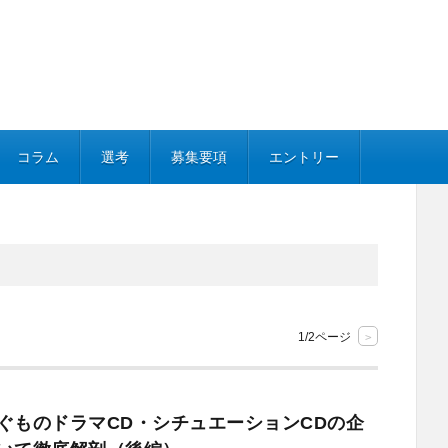
コラム
選考
募集要項
エントリー
1/2ページ
>
ぐものドラマCD・シチュエーションCDの企