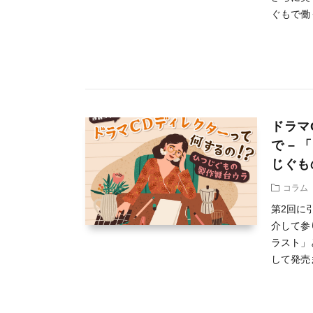
ぐもで働く
ドラマ
で –
じぐも
コラム
第2回に
介して参
ラスト」
して発売ま