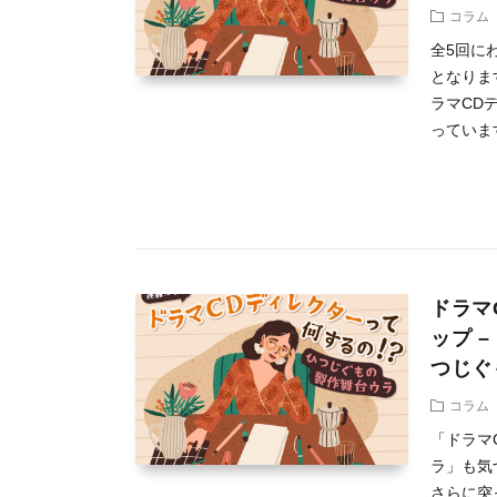
コラム
全5回に
となりま
ラマCD
っています
ドラマ
ップ 
つじぐ
コラム
「ドラマ
ラ」も気
さらに突