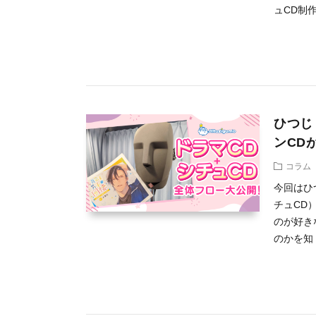
ュCD制作
ひつじ
ンCD
コラム
今回はひ
チュCD
のが好き
のかを知 