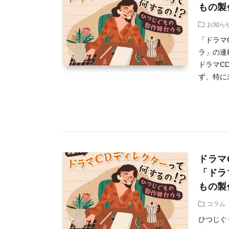
もの製
お知ら
「ドラマ
ラ」の連
ドラマC
ず、特に未
ドラマ
「ドラ
もの製
コラム
ひつじぐ