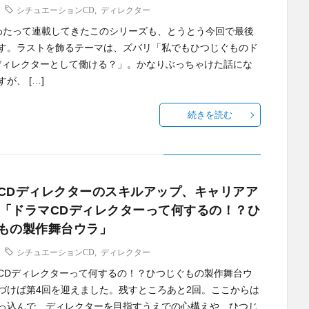
シチュエーションCD
,
ディレクター
わたって連載してきたこのシリーズも、とうとう今回で最後
す。ラストを飾るテーマは、ズバリ「私でもひつじぐものド
ディレクターとして働ける？」。かなりぶっちゃけた話にな
が、 […]
続きを読む
CDディレクターのスキルアップ、キャリアア
– 「ドラマCDディレクターって何するの！？ひ
もの製作舞台ウラ」
シチュエーションCD
,
ディレクター
CDディレクターって何するの！？ひつじぐもの製作舞台ウ
づけば第4回を迎えました。残すところあと2回。ここからは
っ込んで、ディレクターを目指すうえでの心構えや、ひつじ