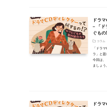
ドラマ
– 「
ぐもの
コラム
「ドラマ
ラ」と題
今回は、
ましょう。
ドラマ